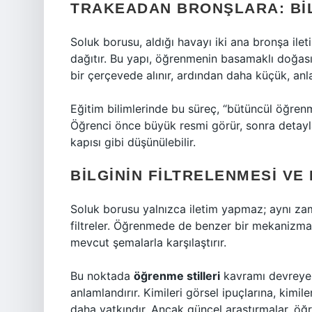
TRAKEADAN BRONŞLARA: BI
Soluk borusu, aldığı havayı iki ana bronşa ile
dağıtır. Bu yapı, öğrenmenin basamaklı doğasıyl
bir çerçevede alınır, ardından daha küçük, anla
Eğitim bilimlerinde bu süreç, “bütüncül öğrenm
Öğrenci önce büyük resmi görür, sonra detayl
kapısı gibi düşünülebilir.
BILGININ FILTRELENMESI VE 
Soluk borusu yalnızca iletim yapmaz; aynı zam
filtreler. Öğrenmede de benzer bir mekanizma 
mevcut şemalarla karşılaştırır.
Bu noktada
öğrenme stilleri
kavramı devreye gi
anlamlandırır. Kimileri görsel ipuçlarına, kimile
daha yatkındır. Ancak güncel araştırmalar, öğr