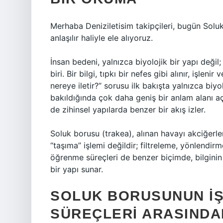
Merhaba Deniziletisim takipçileri, bugün Solu
anlaşılır haliyle ele alıyoruz.
İnsan bedeni, yalnızca biyolojik bir yapı değ
biri. Bir bilgi, tıpkı bir nefes gibi alınır, işl
nereye iletir?” sorusu ilk bakışta yalnızca biy
bakıldığında çok daha geniş bir anlam alanı aça
de zihinsel yapılarda benzer bir akış izler.
Soluk borusu (trakea), alınan havayı akciğerler
“taşıma” işlemi değildir; filtreleme, yönlendi
öğrenme süreçleri de benzer biçimde, bilgini
bir yapı sunar.
SOLUK BORUSUNUN IŞ
SÜREÇLERI ARASINDA