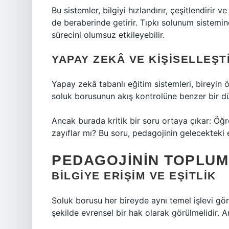
Bu sistemler, bilgiyi hızlandırır, çeşitlendirir ve
de beraberinde getirir. Tıpkı solunum sistemine
sürecini olumsuz etkileyebilir.
YAPAY ZEKÂ VE KIŞISELLEŞ
Yapay zekâ tabanlı eğitim sistemleri, bireyin ö
soluk borusunun akış kontrolüne benzer bir 
Ancak burada kritik bir soru ortaya çıkar: Öğr
zayıflar mı? Bu soru, pedagojinin gelecekteki e
PEDAGOJININ TOPLU
BILGIYE ERIŞIM VE EŞITLIK
Soluk borusu her bireyde aynı temel işlevi gö
şekilde evrensel bir hak olarak görülmelidir. An