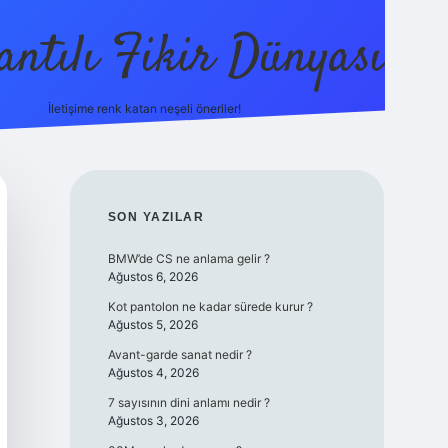
antılı Fikir Dünyası
İletişime renk katan neşeli öneriler!
ilbetgir.net
SIDEBAR
SON YAZILAR
BMW’de CS ne anlama gelir ?
Ağustos 6, 2026
Kot pantolon ne kadar sürede kurur ?
Ağustos 5, 2026
Avant-garde sanat nedir ?
Ağustos 4, 2026
7 sayısının dini anlamı nedir ?
Ağustos 3, 2026