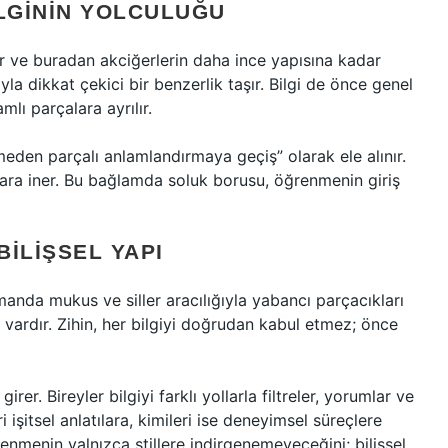
LGININ YOLCULUĞU
tir ve buradan akciğerlerin daha ince yapısına kadar
a dikkat çekici bir benzerlik taşır. Bilgi de önce genel
mlı parçalara ayrılır.
eden parçalı anlamlandırmaya geçiş” olarak ele alınır.
ara iner. Bu bağlamda soluk borusu, öğrenmenin giriş
BILIŞSEL YAPI
anda mukus ve siller aracılığıyla yabancı parçacıkları
vardır. Zihin, her bilgiyi doğrudan kabul etmez; önce
rer. Bireyler bilgiyi farklı yollarla filtreler, yorumlar ve
ri işitsel anlatılara, kimileri ise deneyimsel süreçlere
enmenin yalnızca stillere indirgenemeyeceğini; bilişsel