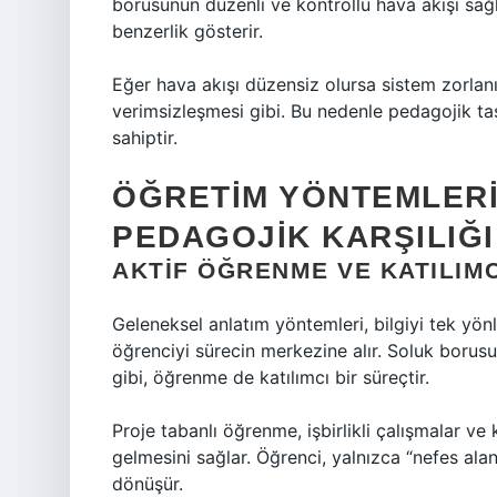
borusunun düzenli ve kontrollü hava akışı sağ
benzerlik gösterir.
Eğer hava akışı düzensiz olursa sistem zorlanır
verimsizleşmesi gibi. Bu nedenle pedagojik tas
sahiptir.
ÖĞRETIM YÖNTEMLER
PEDAGOJIK KARŞILIĞI
AKTIF ÖĞRENME VE KATILIMC
Geleneksel anlatım yöntemleri, bilgiyi tek yön
öğrenciyi sürecin merkezine alır. Soluk borusun
gibi, öğrenme de katılımcı bir süreçtir.
Proje tabanlı öğrenme, işbirlikli çalışmalar ve k
gelmesini sağlar. Öğrenci, yalnızca “nefes ala
dönüşür.