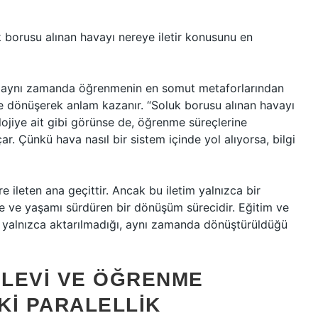
k borusu alınan havayı nereye iletir konusunu en
il; aynı zamanda öğrenmenin en somut metaforlarından
enir ve dönüşerek anlam kazanır. “Soluk borusu alınan havayı
olojiye ait gibi görünse de, öğrenme süreçlerine
r. Çünkü hava nasıl bir sistem içinde yol alıyorsa, bilgi
e ileten ana geçittir. Ancak bu iletim yalnızca bir
rme ve yaşamı sürdüren bir dönüşüm sürecidir. Eğitim ve
n yalnızca aktarılmadığı, aynı zamanda dönüştürüldüğü
LEVI VE ÖĞRENME
KI PARALELLIK