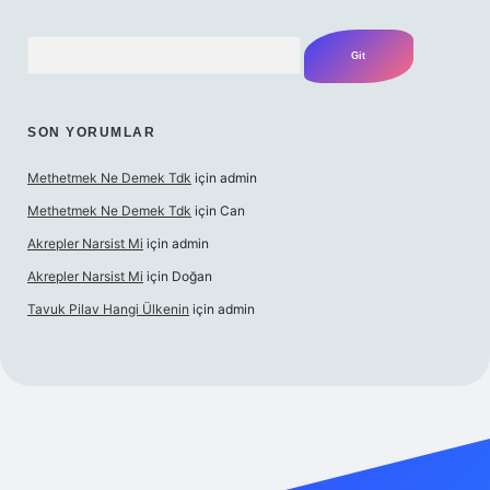
Arama
SON YORUMLAR
Methetmek Ne Demek Tdk
için
admin
Methetmek Ne Demek Tdk
için
Can
Akrepler Narsist Mi
için
admin
Akrepler Narsist Mi
için
Doğan
Tavuk Pilav Hangi Ülkenin
için
admin
betgir.net