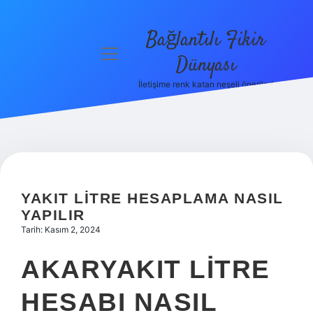
Bağlantılı Fikir
menüyü
Dünyası
aç
İletişime renk katan neşeli öneriler!
Anasayfa
Gizlilik
Politikası
Yasal Uyarı
YAKIT LITRE HESAPLAMA NASIL
Hakkımızda
YAPILIR
Tarih: Kasım 2, 2024
AKARYAKIT LITRE
HESABI NASIL