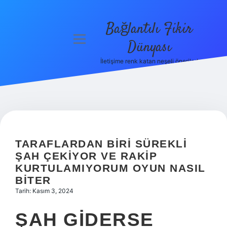
Bağlantılı Fikir
menüyü
Dünyası
aç
İletişime renk katan neşeli öneriler!
Anasayfa
Gizlilik
Politikası
Yasal Uyarı
TARAFLARDAN BIRI SÜREKLI
Hakkımızda
ŞAH ÇEKIYOR VE RAKIP
KURTULAMIYORUM OYUN NASIL
BITER
Tarih: Kasım 3, 2024
ŞAH GIDERSE