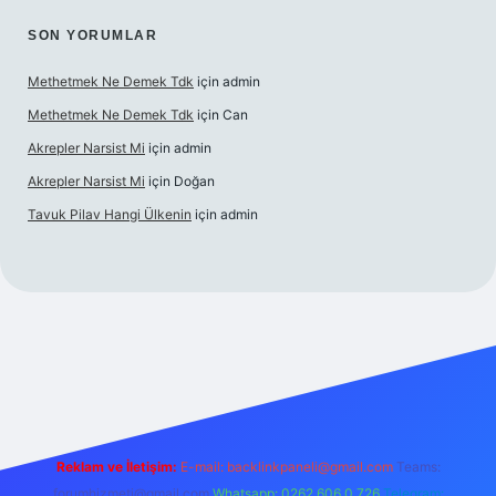
SON YORUMLAR
Methetmek Ne Demek Tdk
için
admin
Methetmek Ne Demek Tdk
için
Can
Akrepler Narsist Mi
için
admin
Akrepler Narsist Mi
için
Doğan
Tavuk Pilav Hangi Ülkenin
için
admin
t
Reklam ve İletişim:
E-mail:
backlinkpaneli@gmail.com
Teams:
forumhizmeti@gmail.com
Whatsapp: 0262 606 0 726
Telegram: