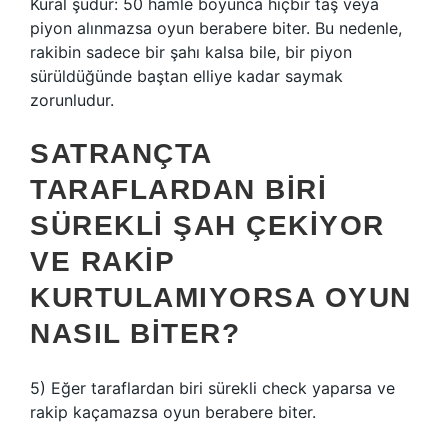
Kural şudur: 50 hamle boyunca hiçbir taş veya
piyon alınmazsa oyun berabere biter. Bu nedenle,
rakibin sadece bir şahı kalsa bile, bir piyon
sürüldüğünde baştan elliye kadar saymak
zorunludur.
SATRANÇTA
TARAFLARDAN BIRI
SÜREKLI ŞAH ÇEKIYOR
VE RAKIP
KURTULAMIYORSA OYUN
NASIL BITER?
5) Eğer taraflardan biri sürekli check yaparsa ve
rakip kaçamazsa oyun berabere biter.