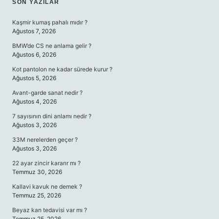
SIDEBAR
SON YAZILAR
Kaşmir kumaş pahalı mıdır ?
Ağustos 7, 2026
BMW’de CS ne anlama gelir ?
Ağustos 6, 2026
Kot pantolon ne kadar sürede kurur ?
Ağustos 5, 2026
Avant-garde sanat nedir ?
Ağustos 4, 2026
7 sayısının dini anlamı nedir ?
Ağustos 3, 2026
33M nerelerden geçer ?
Ağustos 3, 2026
22 ayar zincir kararır mı ?
Temmuz 30, 2026
Kallavi kavuk ne demek ?
Temmuz 25, 2026
Beyaz kan tedavisi var mı ?
Temmuz 25, 2026