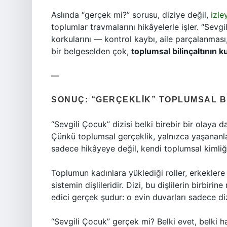
Aslında “gerçek mi?” sorusu, diziye değil,
izle
toplumlar travmalarını hikâyelerle işler. “Sevg
korkularını — kontrol kaybı, aile parçalanması,
bir belgeselden çok,
toplumsal bilinçaltının 
—
SONUÇ: “GERÇEKLIK” TOPLUMSAL B
“Sevgili Çocuk” dizisi belki birebir bir olaya 
Çünkü toplumsal gerçeklik, yalnızca yaşananl
sadece hikâyeye değil, kendi toplumsal kimliğ
Toplumun kadınlara yüklediği roller, erkeklere
sistemin dişlileridir. Dizi, bu dişlilerin birbirin
edici gerçek şudur: o evin duvarları sadece di
“Sevgili Çocuk” gerçek mi? Belki evet, belki h