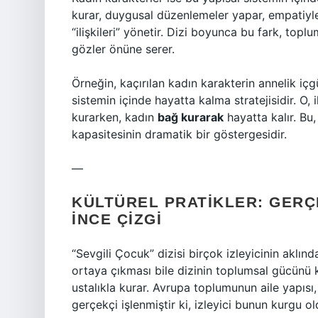
kurar, duygusal düzenlemeler yapar, empatiyle s
“ilişkileri” yönetir. Dizi boyunca bu fark, toplu
gözler önüne serer.
Örneğin, kaçırılan kadın karakterin annelik i
sistemin içinde hayatta kalma stratejisidir. O, 
kurarken, kadın
bağ kurarak
hayatta kalır. Bu, 
kapasitesinin dramatik bir göstergesidir.
—
KÜLTÜREL PRATIKLER: GERÇ
İNCE ÇIZGI
“Sevgili Çocuk” dizisi birçok izleyicinin aklı
ortaya çıkması bile dizinin toplumsal gücünü k
ustalıkla kurar. Avrupa toplumunun aile yapısı
gerçekçi işlenmiştir ki, izleyici bunun kurgu 