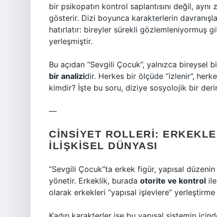
bir psikopatın kontrol saplantısını değil, ayn
gösterir. Dizi boyunca karakterlerin davranışl
hatırlatır: bireyler sürekli gözlemleniyormuş g
yerleşmiştir.
Bu açıdan “Sevgili Çocuk”, yalnızca bireysel b
bir analizi
dir. Herkes bir ölçüde “izlenir”, herke
kimdir? İşte bu soru, diziye sosyolojik bir derin
—
CINSIYET ROLLERI: ERKEKLE
İLIŞKISEL DÜNYASI
“Sevgili Çocuk”ta erkek figür, yapısal düzenin t
yönetir. Erkeklik, burada
otorite ve kontrol
ile
olarak erkekleri “yapısal işlevlere” yerleştirme 
Kadın karakterler ise bu yapısal sistemin için