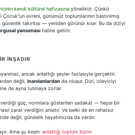
yicinin kendi kültürel hafızasına
yöneliktir. Çünkü
ili Çocuk”un evreni, günümüz toplumlarının bastırılmış
 güvenlik takıntısı — yeniden görünür kılar. Bu da diziyi
kurgusal yansıması
haline getirir.
IR İNŞADIR
dayanmaz, ancak anlattığı şeyler fazlasıyla gerçektir.
ardan değil,
inanılanlardan
da oluşur. Dizi, izleyiciyi
ine de ayna tutmaya zorlar.
 verdiği güç, normlara gösterilen sadakat — hepsi bir
e nasıl zarar verdiğini anlatır. Ve belki de en rahatsız
zide değil, gündelik hayatımızda da vardır.
ayır. Ama şu kesin:
anlattığı toplum bizim