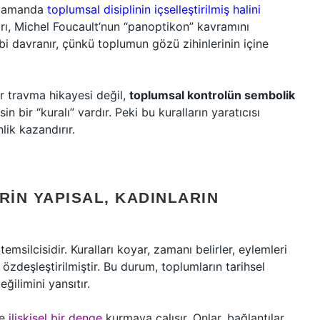
ı zamanda
toplumsal disiplinin içselleştirilmiş halini
arı, Michel Foucault’nun “panoptikon” kavramını
ibi davranır, çünkü toplumun gözü zihinlerinin içine
ir travma hikayesi değil,
toplumsal kontrolün sembolik
sin bir “kuralı” vardır. Peki bu kuralların yaratıcısı
lik kazandırır.
RIN YAPISAL, KADINLARIN
emsilcisidir. Kuralları koyar, zamanı belirler, eylemleri
 özdeşleştirilmiştir. Bu durum, toplumların tarihsel
eğilimini yansıtır.
de
ilişkisel bir denge
kurmaya çalışır. Onlar, bağlantılar