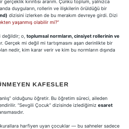
r gerçeklik kırıntısı ararım. Çünkü toplum, yalnızca
nda duyguların, rollerin ve ilişkilerin örüldüğü bir
ind)
dizisini izlerken de bu merakım devreye girdi. Dizi
kten yaşanmış olabilir mi?”
 değildir; o,
toplumsal normların, cinsiyet rollerinin ve
ır. Gerçek mi değil mi tartışmasını aşan derinlikte bir
n nedir, kim karar verir ve kim bu normların dışında
ÜNMEYEN KAFESLER
anlış” olduğunu öğretir. Bu öğretim süreci, aileden
endirilir. “Sevgili Çocuk” dizisinde izlediğimiz
esaret
nsımasıdır.
n, kurallara harfiyen uyan çocuklar — bu sahneler sadece