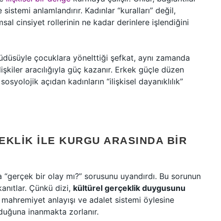
istemi anlamlandırır. Kadınlar “kuralları” değil,
msal cinsiyet rollerinin ne kadar derinlere işlendiğini
çgüdüsüyle çocuklara yönelttiği şefkat, aynı zamanda
ilişkiler aracılığıyla güç kazanır. Erkek güçle düzen
sosyolojik açıdan kadınların “ilişkisel dayanıklılık”
EKLIK ILE KURGU ARASINDA BIR
nda “gerçek bir olay mı?” sorusunu uyandırdı. Bu sorunun
anıtlar. Çünkü dizi,
kültürel gerçeklik duygusunu
, mahremiyet anlayışı ve adalet sistemi öylesine
olduğuna inanmakta zorlanır.