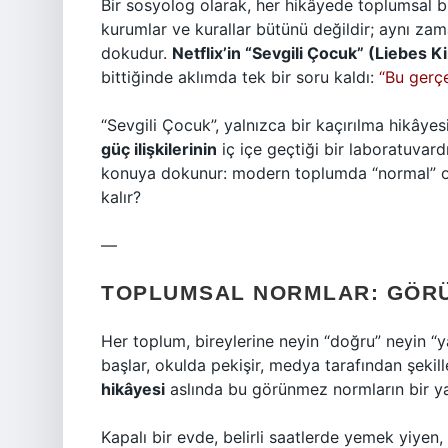
Bir sosyolog olarak, her hikâyede toplumsal bi
kurumlar ve kurallar bütünü değildir; aynı zama
dokudur.
Netflix’in “Sevgili Çocuk” (Liebes K
bittiğinde aklımda tek bir soru kaldı:
“Bu gerçe
“Sevgili Çocuk”, yalnızca bir kaçırılma hikâyesi
güç ilişkilerinin
iç içe geçtiği bir laboratuvard
konuya dokunur: modern toplumda “normal” ola
kalır?
—
TOPLUMSAL NORMLAR: GÖR
Her toplum, bireylerine neyin “doğru” neyin “y
başlar, okulda pekişir, medya tarafından şekill
hikâyesi
aslında bu görünmez normların bir ya
Kapalı bir evde, belirli saatlerde yemek yiye