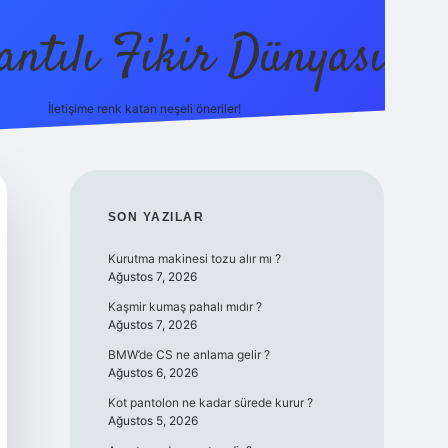
antılı Fikir Dünyası
İletişime renk katan neşeli öneriler!
ilbetgir.ne
SIDEBAR
SON YAZILAR
Kurutma makinesi tozu alır mı ?
Ağustos 7, 2026
Kaşmir kumaş pahalı mıdır ?
Ağustos 7, 2026
BMW’de CS ne anlama gelir ?
Ağustos 6, 2026
Kot pantolon ne kadar sürede kurur ?
Ağustos 5, 2026