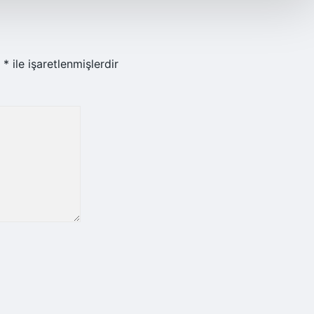
r
*
ile işaretlenmişlerdir