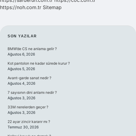
https://safderun.com.tr
https://coc.com.tr
https://noh.com.tr
Sitemap
SIDEBAR
SON YAZILAR
BMW’de CS ne anlama gelir ?
Ağustos 6, 2026
Kot pantolon ne kadar sürede kurur ?
Ağustos 5, 2026
Avant-garde sanat nedir ?
Ağustos 4, 2026
7 sayısının dini anlamı nedir ?
Ağustos 3, 2026
33M nerelerden geçer ?
Ağustos 3, 2026
22 ayar zincir kararır mı ?
Temmuz 30, 2026