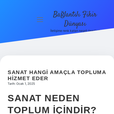
Bağlantılı Fikir
menüyü
Dünyası
aç
İletişime renk katan neşeli öneriler!
Anasayfa
Gizlilik
Politikası
Yasal Uyarı
SANAT HANGI AMAÇLA TOPLUMA
Hakkımızda
HIZMET EDER
Tarih: Ocak 1, 2025
SANAT NEDEN
TOPLUM IÇINDIR?