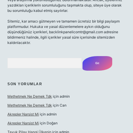
yazdıkları içeriklerin sorumluluğunu taşımakta olup, siteye üye olarak
bu sorumluluğu kabul etmiş sayılırlar.
Sitemiz, kar amacı gütmeyen ve tamamen ücretsiz bir bilgi paylaşım
platformudur. Hukuka ve yasal düzenlemelere aykırı olduğunu
düşündüğünüz içerikleri,
backlinkpanelicomtr@gmail.com
adresine
bildirmeniz halinde, ilgili içerikler yasal süre içerisinde sitemizden
kaldırılacaktır.
Arama
SON YORUMLAR
Methetmek Ne Demek Tdk
için
admin
Methetmek Ne Demek Tdk
için
Can
Akrepler Narsist Mi
için
admin
Akrepler Narsist Mi
için
Doğan
Tavuk Pilav Hangi Ülkenin
için
admin