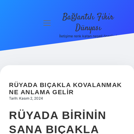
Bağlantılı Fikir
menüyü
Dünyası
aç
İletişime renk katan neşeli öneriler!
Anasayfa
Gizlilik
Politikası
Yasal Uyarı
RÜYADA BIÇAKLA KOVALANMAK
Hakkımızda
NE ANLAMA GELIR
Tarih: Kasım 2, 2024
RÜYADA BIRININ
SANA BIÇAKLA