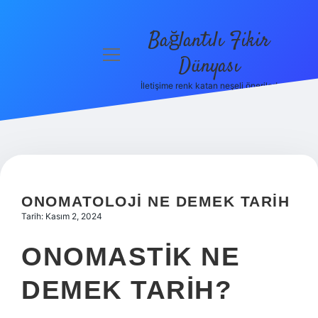
Bağlantılı Fikir
menüyü
Dünyası
aç
İletişime renk katan neşeli öneriler!
Anasayfa
Gizlilik
Politikası
Yasal Uyarı
ONOMATOLOJI NE DEMEK TARIH
Hakkımızda
Tarih: Kasım 2, 2024
ONOMASTIK NE
DEMEK TARIH?