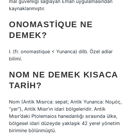
mal güvenliği sağlayan Eman uygulamasından
kaynaklanmıştır.
ONOMASTIQUE NE
DEMEK?
I. (fr. onomastique < Yunanca) dilb. Özel adlar
bilimi.
NOM NE DEMEK KISACA
TARIH?
Nom (Antik Mısırca: sepat; Antik Yunanca: Νομός,
“yer”), Antik Mısır’ın idari bölgeleridir. Antik
Mısır’daki Ptolemaios hanedanlığı sırasında ülke,
bölgesel idari düzeyde yaklaşık 42 yerel yönetim
birimine bölünmüştü.