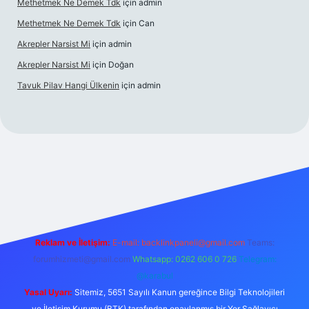
Methetmek Ne Demek Tdk
için
admin
Methetmek Ne Demek Tdk
için
Can
Akrepler Narsist Mi
için
admin
Akrepler Narsist Mi
için
Doğan
Tavuk Pilav Hangi Ülkenin
için
admin
r.net
Reklam ve İletişim:
E-mail:
backlinkpaneli@gmail.com
Teams:
forumhizmeti@gmail.com
Whatsapp: 0262 606 0 726
Telegram:
@karabul
Yasal Uyarı:
Sitemiz, 5651 Sayılı Kanun gereğince Bilgi Teknolojileri
ve İletişim Kurumu (BTK) tarafından onaylanmış bir Yer Sağlayıcı