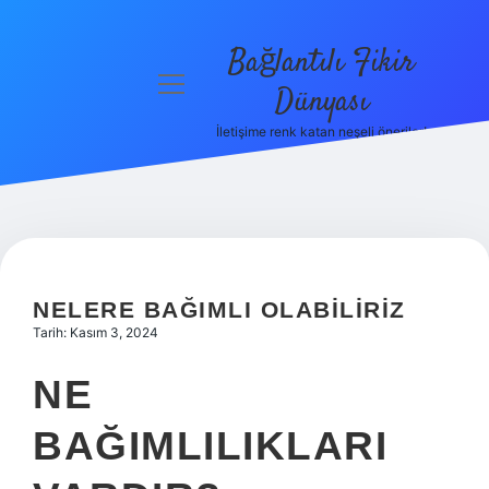
Bağlantılı Fikir
menüyü
Dünyası
aç
İletişime renk katan neşeli öneriler!
Anasayfa
Gizlilik
Politikası
Yasal Uyarı
NELERE BAĞIMLI OLABILIRIZ
Hakkımızda
Tarih: Kasım 3, 2024
NE
BAĞIMLILIKLARI