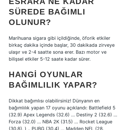
ESRARA NE KADAR
SÜREDE BAĞIMLI
OLUNUR?
Marihuana sigara gibi içildiğinde, öforik etkiler
birkaç dakika içinde başlar, 30 dakikada zirveye
ulaşır ve 2-4 saatte sona erer. Bazı motor ve
bilişsel etkiler 5-12 saate kadar sürer.
HANGI OYUNLAR
BAĞIMLILIK YAPAR?
Dikkat bağımlısı olabilirsiniz! Dünyanın en
bağımlılık yapan 17 oyunu açıklandı: Battlefield 5
(32.9) Apex Legends (32.6) … Destiny 2 (32.6) …
Forza (32.0) … NBA 2K (31.5) … Rocket League
(30.8). ) .. PUBG (30.4) … Madden NFL (28.