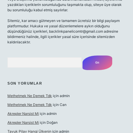
yazdıkları içeriklerin sorumluluğunu taşımakta olup, siteye üye olarak
bu sorumluluğu kabul etmiş sayılırlar.
Sitemiz, kar amacı gütmeyen ve tamamen ücretsiz bir bilgi paylaşım
platformudur. Hukuka ve yasal düzenlemelere aykırı olduğunu
düşündüğünüz içerikleri,
backlinkpanelicomtr@gmail.com
adresine
bildirmeniz halinde, ilgili içerikler yasal süre içerisinde sitemizden
kaldırılacaktır.
Arama
SON YORUMLAR
Methetmek Ne Demek Tdk
için
admin
Methetmek Ne Demek Tdk
için
Can
Akrepler Narsist Mi
için
admin
Akrepler Narsist Mi
için
Doğan
Tavuk Pilav Hangi Ülkenin
için
admin