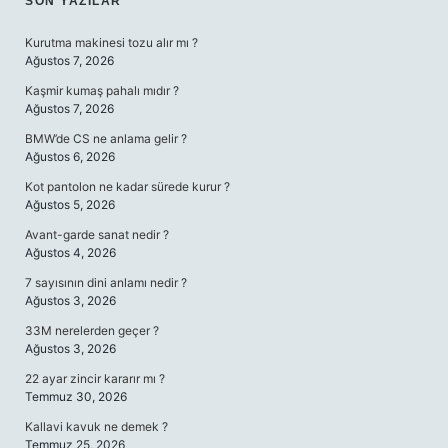
SIDEBAR
SON YAZILAR
Kurutma makinesi tozu alır mı ?
Ağustos 7, 2026
Kaşmir kumaş pahalı mıdır ?
Ağustos 7, 2026
BMW’de CS ne anlama gelir ?
Ağustos 6, 2026
Kot pantolon ne kadar sürede kurur ?
Ağustos 5, 2026
Avant-garde sanat nedir ?
Ağustos 4, 2026
7 sayısının dini anlamı nedir ?
Ağustos 3, 2026
33M nerelerden geçer ?
Ağustos 3, 2026
22 ayar zincir kararır mı ?
Temmuz 30, 2026
Kallavi kavuk ne demek ?
Temmuz 25, 2026