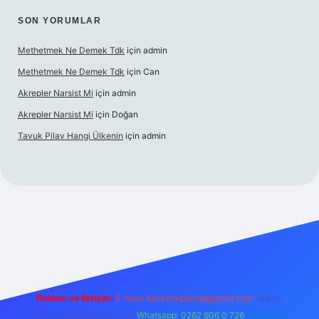
SON YORUMLAR
Methetmek Ne Demek Tdk
için
admin
Methetmek Ne Demek Tdk
için
Can
Akrepler Narsist Mi
için
admin
Akrepler Narsist Mi
için
Doğan
Tavuk Pilav Hangi Ülkenin
için
admin
r.net
Reklam ve İletişim:
E-mail:
backlinkpaneli@gmail.com
Teams:
forumhizmeti@gmail.com
Whatsapp: 0262 606 0 726
Telegram: