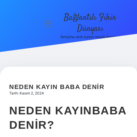
Bağlantılı Fikir
menüyü
Dünyası
aç
İletişime renk katan neşeli öneriler!
Anasayfa
Gizlilik
Politikası
Yasal Uyarı
NEDEN KAYIN BABA DENIR
Hakkımızda
Tarih: Kasım 2, 2024
NEDEN KAYINBABA
DENIR?