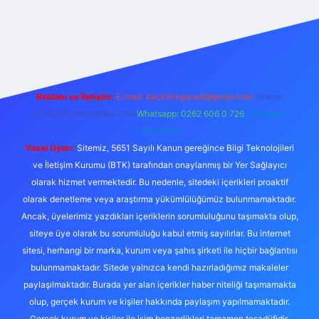
tgir.net
Reklam ve İletişim:
E-mail:
backlinkpaneli@gmail.com
Teams:
forumhizmeti@gmail.com
Whatsapp: 0262 606 0 726
Telegram:
@karabul
Yasal Uyarı:
Sitemiz, 5651 Sayılı Kanun gereğince Bilgi Teknolojileri
ve İletişim Kurumu (BTK) tarafından onaylanmış bir Yer Sağlayıcı
olarak hizmet vermektedir. Bu nedenle, sitedeki içerikleri proaktif
olarak denetleme veya araştırma yükümlülüğümüz bulunmamaktadır.
Ancak, üyelerimiz yazdıkları içeriklerin sorumluluğunu taşımakta olup,
siteye üye olarak bu sorumluluğu kabul etmiş sayılırlar. Bu internet
sitesi, herhangi bir marka, kurum veya şahıs şirketi ile hiçbir bağlantısı
bulunmamaktadır. Sitede yalnızca kendi hazırladığımız makaleler
paylaşılmaktadır. Burada yer alan içerikler haber niteliği taşımamakta
olup, gerçek kurum ve kişiler hakkında paylaşım yapılmamaktadır.
Gerçek kurum ve kişiler ile isim benzerlikleri tamamen tesadüfidir.