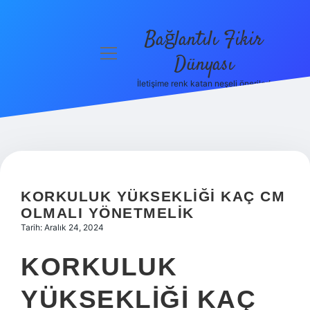
Bağlantılı Fikir
menüyü
Dünyası
aç
İletişime renk katan neşeli öneriler!
Anasayfa
Gizlilik
Politikası
Yasal Uyarı
KORKULUK YÜKSEKLIĞI KAÇ CM
Hakkımızda
OLMALI YÖNETMELIK
Tarih: Aralık 24, 2024
KORKULUK
YÜKSEKLIĞI KAÇ