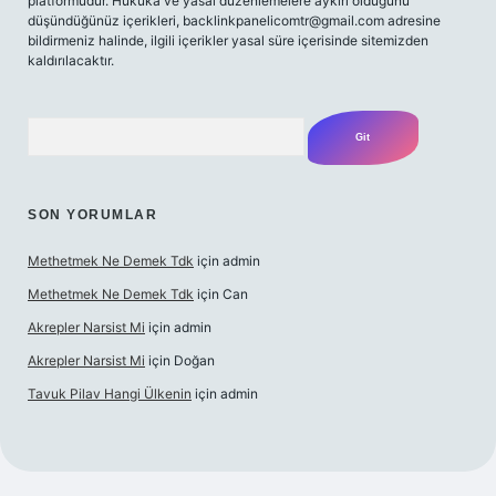
platformudur. Hukuka ve yasal düzenlemelere aykırı olduğunu
düşündüğünüz içerikleri,
backlinkpanelicomtr@gmail.com
adresine
bildirmeniz halinde, ilgili içerikler yasal süre içerisinde sitemizden
kaldırılacaktır.
Arama
SON YORUMLAR
Methetmek Ne Demek Tdk
için
admin
Methetmek Ne Demek Tdk
için
Can
Akrepler Narsist Mi
için
admin
Akrepler Narsist Mi
için
Doğan
Tavuk Pilav Hangi Ülkenin
için
admin