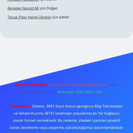
Akrepler Narsist Mi
için
Doğan
Tavuk Pilav Hangi Ülkenin
için
admin
tgir.net
Reklam ve İletişim:
E-mail:
backlinkpaneli@gmail.com
Teams:
forumhizmeti@gmail.com
Whatsapp: 0262 606 0 726
Telegram:
@karabul
Yasal Uyarı:
Sitemiz, 5651 Sayılı Kanun gereğince Bilgi Teknolojileri
ve İletişim Kurumu (BTK) tarafından onaylanmış bir Yer Sağlayıcı
olarak hizmet vermektedir. Bu nedenle, sitedeki içerikleri proaktif
olarak denetleme veya araştırma yükümlülüğümüz bulunmamaktadır.