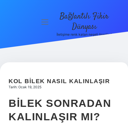
Bağlantılı Fikir
menüyü
Dünyası
aç
İletişime renk katan neşeli öneriler!
Anasayfa
Gizlilik
Politikası
Yasal Uyarı
KOL BILEK NASIL KALINLAŞIR
Hakkımızda
Tarih: Ocak 19, 2025
BILEK SONRADAN
KALINLAŞIR MI?