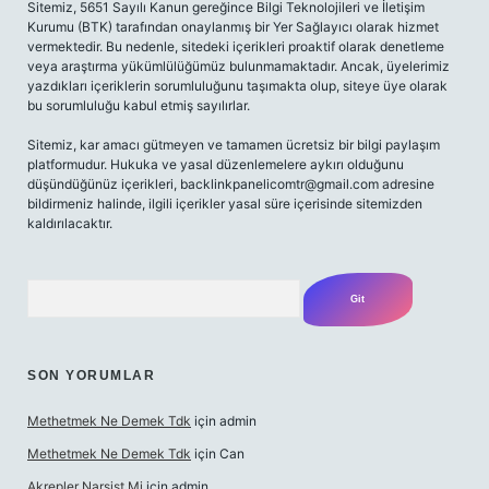
Sitemiz, 5651 Sayılı Kanun gereğince Bilgi Teknolojileri ve İletişim
Kurumu (BTK) tarafından onaylanmış bir Yer Sağlayıcı olarak hizmet
vermektedir. Bu nedenle, sitedeki içerikleri proaktif olarak denetleme
veya araştırma yükümlülüğümüz bulunmamaktadır. Ancak, üyelerimiz
yazdıkları içeriklerin sorumluluğunu taşımakta olup, siteye üye olarak
bu sorumluluğu kabul etmiş sayılırlar.
Sitemiz, kar amacı gütmeyen ve tamamen ücretsiz bir bilgi paylaşım
platformudur. Hukuka ve yasal düzenlemelere aykırı olduğunu
düşündüğünüz içerikleri,
backlinkpanelicomtr@gmail.com
adresine
bildirmeniz halinde, ilgili içerikler yasal süre içerisinde sitemizden
kaldırılacaktır.
Arama
SON YORUMLAR
Methetmek Ne Demek Tdk
için
admin
Methetmek Ne Demek Tdk
için
Can
Akrepler Narsist Mi
için
admin