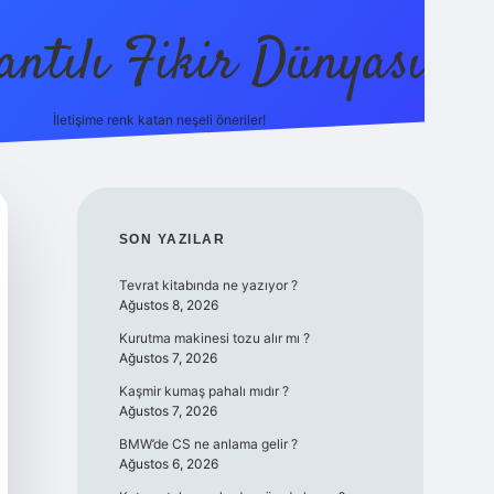
antılı Fikir Dünyası
İletişime renk katan neşeli öneriler!
ilbetgir.ne
SIDEBAR
SON YAZILAR
Tevrat kitabında ne yazıyor ?
Ağustos 8, 2026
Kurutma makinesi tozu alır mı ?
Ağustos 7, 2026
Kaşmir kumaş pahalı mıdır ?
Ağustos 7, 2026
BMW’de CS ne anlama gelir ?
Ağustos 6, 2026