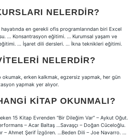
KURSLARI NELERDIR?
İş hayatında en gerekli ofis programlarından biri Excel
ursu. … Konsantrasyon eğitimi. … Kurumsal yaşam ve
timi. … İşaret dili dersleri. … İkna teknikleri eğitimi.
VITELERI NELERDIR?
itap okumak, erken kalkmak, egzersiz yapmak, her gün
itasyon yapmak yer alıyor.
 HANGI KITAP OKUNMALI?
eken 15 Kitap Evrenden “Bir Dileğim Var” – Aykut Oğut.
formans – ​​Acar Baltaş …Savaşçı – Doğan Cüceloğlu.
ır – Ahmet Şerif İzgören. …Beden Dili – Joe Navarro. …