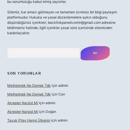
bu sorumluluğu kabul etmiş sayılırlar.
Sitemiz, kar amacı gütmeyen ve tamamen ücretsiz bir bilgi paylaşım
platformudur. Hukuka ve yasal düzenlemelere aykırı olduğunu
düşündüğünüz içerikleri,
backlinkpanelicomtr@gmail.com
adresine
bildirmeniz halinde, ilgili içerikler yasal süre içerisinde sitemizden
kaldırılacaktır.
Arama
SON YORUMLAR
Methetmek Ne Demek Tdk
için
admin
Methetmek Ne Demek Tdk
için
Can
Akrepler Narsist Mi
için
admin
Akrepler Narsist Mi
için
Doğan
Tavuk Pilav Hangi Ülkenin
için
admin