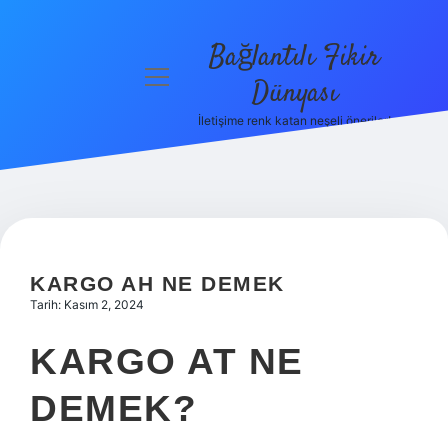
Bağlantılı Fikir
menüyü
Dünyası
aç
İletişime renk katan neşeli öneriler!
Anasayfa
Gizlilik
Politikası
Yasal Uyarı
KARGO AH NE DEMEK
Hakkımızda
Tarih: Kasım 2, 2024
KARGO AT NE
DEMEK?