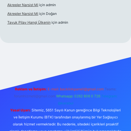
Akrepler Narsist Mi
için
admin
Akrepler Narsist Mi
için
Doğan
Tavuk Pilav Hangi Ülkenin
için
admin
net
Reklam ve İletişim:
E-mail:
backlinkpaneli@gmail.com
Teams:
forumhizmeti@gmail.com
Whatsapp: 0262 606 0 726
Telegram:
@karabul
Yasal Uyarı:
Sitemiz, 5651 Sayılı Kanun gereğince Bilgi Teknolojileri
ve İletişim Kurumu (BTK) tarafından onaylanmış bir Yer Sağlayıcı
olarak hizmet vermektedir. Bu nedenle, sitedeki içerikleri proaktif