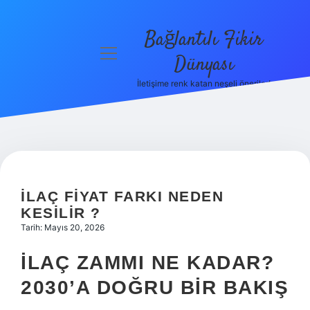
Bağlantılı Fikir
menüyü
Dünyası
aç
İletişime renk katan neşeli öneriler!
Anasayfa
Gizlilik
Politikası
Yasal Uyarı
İLAÇ FIYAT FARKI NEDEN
Hakkımızda
KESILIR ?
Tarih: Mayıs 20, 2026
İLAÇ ZAMMI NE KADAR?
2030’A DOĞRU BIR BAKIŞ