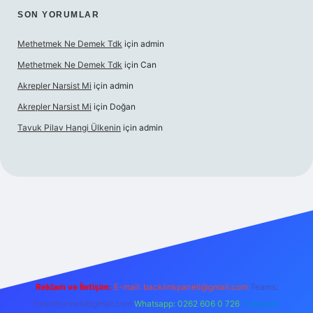
SON YORUMLAR
Methetmek Ne Demek Tdk
için
admin
Methetmek Ne Demek Tdk
için
Can
Akrepler Narsist Mi
için
admin
Akrepler Narsist Mi
için
Doğan
Tavuk Pilav Hangi Ülkenin
için
admin
.net
Reklam ve İletişim:
E-mail:
backlinkpaneli@gmail.com
Teams:
forumhizmeti@gmail.com
Whatsapp: 0262 606 0 726
Telegram: