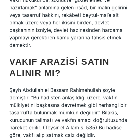
Vakıf hukukunda, sözlükte “gözetlemek ve
hazırlamak” anlamına gelen irsâd, bir malın gelirini
veya tasarruf hakkını, rekâbeti beytül-mal’e ait
olmak üzere veya her ikisini birden, devlet
başkanının izniyle, devlet hazinesinden harcama
yapmayı gerektiren kamu yararına tahsis etmek
demektir.
VAKIF ARAZISI SATIN
ALINIR MI?
Şeyh Abdullah el Bessam Rahimehullah şöyle
demiştir: “Bu hadisten anlaşıldığı üzere, vakfın
mülkiyetini başkasına devretmek gibi herhangi bir
tasarrufta bulunmak mümkün değildir.” Bilakis,
kurucunun talimatı ve vakfın amacı doğrultusunda
hareket edilir. (Teysir el Allam s. 535) Bu hadise
göre, vakfı alıp satmak caiz değildir.