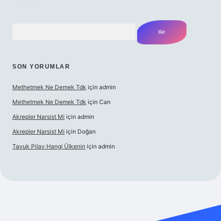
Arama
SON YORUMLAR
Methetmek Ne Demek Tdk
için
admin
Methetmek Ne Demek Tdk
için
Can
Akrepler Narsist Mi
için
admin
Akrepler Narsist Mi
için
Doğan
Tavuk Pilav Hangi Ülkenin
için
admin
net