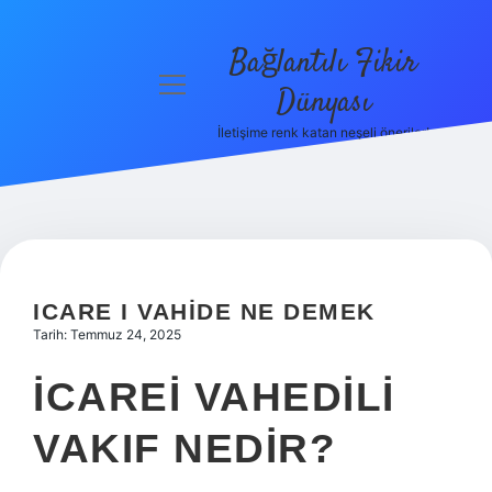
Bağlantılı Fikir
menüyü
Dünyası
aç
İletişime renk katan neşeli öneriler!
Anasayfa
Gizlilik
Politikası
Yasal Uyarı
ICARE I VAHIDE NE DEMEK
Hakkımızda
Tarih: Temmuz 24, 2025
İCAREI VAHEDILI
VAKIF NEDIR?