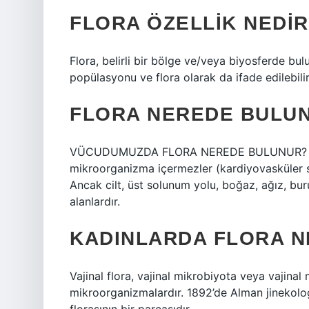
FLORA ÖZELLIK NEDIR
Flora, belirli bir bölge ve/veya biyosferde bulu
popülasyonu ve flora olarak da ifade edilebilir
FLORA NEREDE BULU
VÜCUDUMUZDA FLORA NEREDE BULUNUR? Vücud
mikroorganizma içermezler (kardiyovasküler si
Ancak cilt, üst solunum yolu, boğaz, ağız, bu
alanlardır.
KADINLARDA FLORA N
Vajinal flora, vajinal mikrobiyota veya vajina
mikroorganizmalardır. 1892’de Alman jinekolog