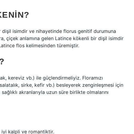
KENIN?
 dişil isimdir ve nihayetinde florus genitif durumuna
ra, çiçek anlamına gelen Latince kökenli bir dişil isimdir
atince flos kelimesinden türemiştir.
?
ak, kereviz vb.) ile güçlendirmeliyiz. Floramızı
alatalık, sirke, kefir vb.) besleyerek zenginleşmesi için
sağlıklı akranlarıyla uzun süre birlikte olmalarını
iyi kalpli ve romantiktir.