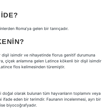
JIDE?
inlerden Roma’ya gelen bir tanrıçadır.
KENIN?
 dişil isimdir ve nihayetinde florus genitif durumuna
ra, çiçek anlamına gelen Latince kökenli bir dişil isimdir
atince flos kelimesinden türemiştir.
ki doğal olarak bulunan tüm hayvanların toplamını veya
ifade eden bir terimdir. Faunanın incelenmesi, ayrı bir
im ise biyocoğrafyadır.