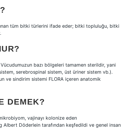
?
nan tüm bitki türlerini ifade eder; bitki topluluğu, bitki
.
NUR?
umuzun bazı bölgeleri tamamen sterildir, yani
stem, serebrospinal sistem, üst üriner sistem vb.).
run ve sindirim sistemi FLORA içeren anatomik
E DEMEK?
l mikrobiyom, vajinayı kolonize eden
 Albert Döderlein tarafından keşfedildi ve genel insan