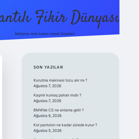
antılı Fikir Dünyası
İletişime renk katan neşeli öneriler!
ilbetgir.net
SIDEBAR
SON YAZILAR
Kurutma makinesi tozu alır mı ?
Ağustos 7, 2026
Kaşmir kumaş pahalı mıdır ?
Ağustos 7, 2026
BMW’de CS ne anlama gelir ?
Ağustos 6, 2026
Kot pantolon ne kadar sürede kurur ?
Ağustos 5, 2026