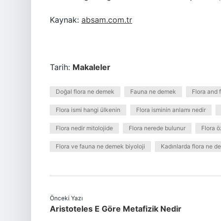
Kaynak:
absam.com.tr
Tarih:
Makaleler
Doğal flora ne demek
Fauna ne demek
Flora and
Flora ismi hangi ülkenin
Flora isminin anlamı nedir
Flora nedir mitolojide
Flora nerede bulunur
Flora ö
Flora ve fauna ne demek biyoloji
Kadınlarda flora ne 
Önceki Yazı
Aristoteles E Göre Metafizik Nedir