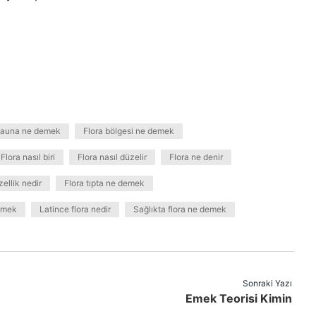
 fauna ne demek
Flora bölgesi ne demek
Flora nasıl biri
Flora nasıl düzelir
Flora ne denir
zellik nedir
Flora tıpta ne demek
demek
Latince flora nedir
Sağlıkta flora ne demek
Sonraki Yazı
Emek Teorisi Kimin