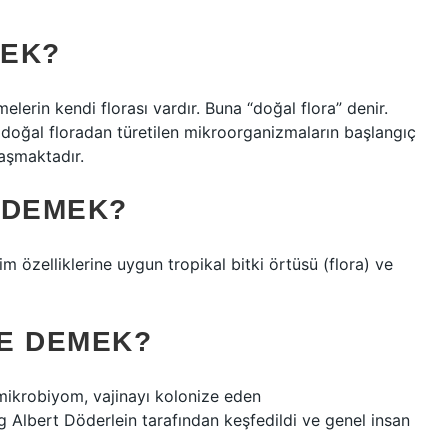
MEK?
lerin kendi florası vardır. Buna “doğal flora” denir.
oğal floradan türetilen mikroorganizmaların başlangıç
laşmaktadır.
 DEMEK?
im özelliklerine uygun tropikal bitki örtüsü (flora) ve
E DEMEK?
l mikrobiyom, vajinayı kolonize eden
 Albert Döderlein tarafından keşfedildi ve genel insan