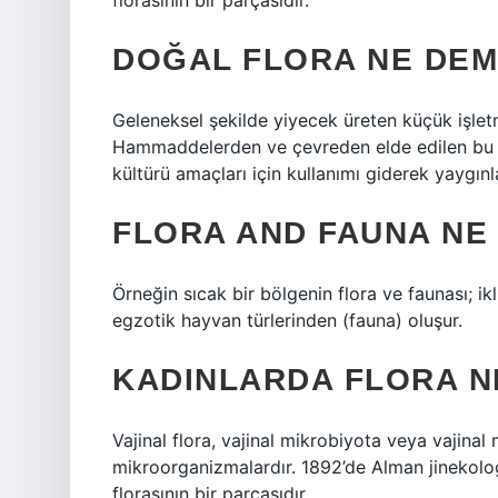
florasının bir parçasıdır.
DOĞAL FLORA NE DE
Geleneksel şekilde yiyecek üreten küçük işletme
Hammaddelerden ve çevreden elde edilen bu d
​​kültürü amaçları için kullanımı giderek yaygın
FLORA AND FAUNA NE
Örneğin sıcak bir bölgenin flora ve faunası; ikl
egzotik hayvan türlerinden (fauna) oluşur.
KADINLARDA FLORA N
Vajinal flora, vajinal mikrobiyota veya vajina
mikroorganizmalardır. 1892’de Alman jinekolog
florasının bir parçasıdır.