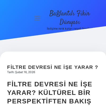
Bağlantılı Fikir
menüyü
Dünyası
aç
İletişime renk katan neşeli öneriler!
Anasayfa
Gizlilik
Politikası
Yasal Uyarı
FILTRE DEVRESI NE IŞE YARAR ?
Hakkımızda
Tarih: Şubat 16, 2026
FILTRE DEVRESI NE İŞE
YARAR? KÜLTÜREL BIR
PERSPEKTIFTEN BAKIŞ