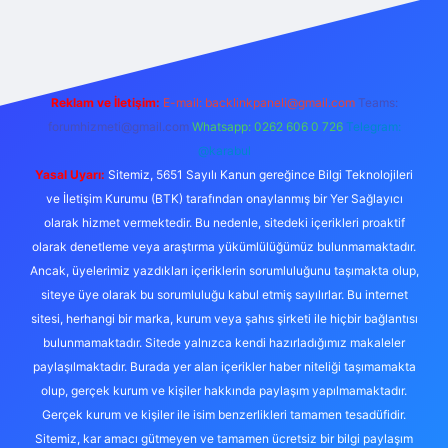
et
Reklam ve İletişim:
E-mail:
backlinkpaneli@gmail.com
Teams:
forumhizmeti@gmail.com
Whatsapp: 0262 606 0 726
Telegram:
@karabul
Yasal Uyarı:
Sitemiz, 5651 Sayılı Kanun gereğince Bilgi Teknolojileri
ve İletişim Kurumu (BTK) tarafından onaylanmış bir Yer Sağlayıcı
olarak hizmet vermektedir. Bu nedenle, sitedeki içerikleri proaktif
olarak denetleme veya araştırma yükümlülüğümüz bulunmamaktadır.
Ancak, üyelerimiz yazdıkları içeriklerin sorumluluğunu taşımakta olup,
siteye üye olarak bu sorumluluğu kabul etmiş sayılırlar. Bu internet
sitesi, herhangi bir marka, kurum veya şahıs şirketi ile hiçbir bağlantısı
bulunmamaktadır. Sitede yalnızca kendi hazırladığımız makaleler
paylaşılmaktadır. Burada yer alan içerikler haber niteliği taşımamakta
olup, gerçek kurum ve kişiler hakkında paylaşım yapılmamaktadır.
Gerçek kurum ve kişiler ile isim benzerlikleri tamamen tesadüfidir.
Sitemiz, kar amacı gütmeyen ve tamamen ücretsiz bir bilgi paylaşım