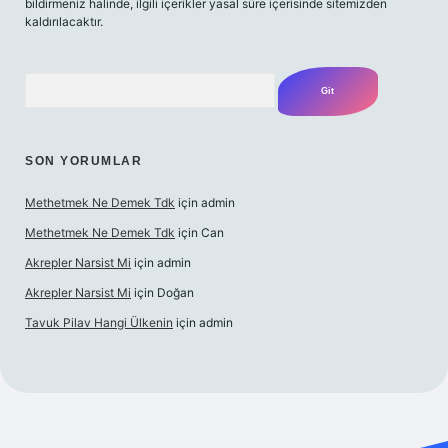
bildirmeniz halinde, ilgili içerikler yasal süre içerisinde sitemizden
kaldırılacaktır.
Arama
SON YORUMLAR
Methetmek Ne Demek Tdk
için
admin
Methetmek Ne Demek Tdk
için
Can
Akrepler Narsist Mi
için
admin
Akrepler Narsist Mi
için
Doğan
Tavuk Pilav Hangi Ülkenin
için
admin