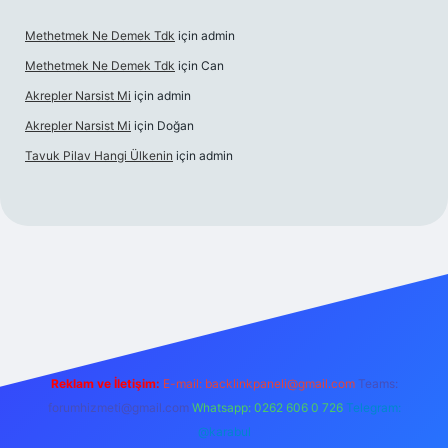
Methetmek Ne Demek Tdk
için
admin
Methetmek Ne Demek Tdk
için
Can
Akrepler Narsist Mi
için
admin
Akrepler Narsist Mi
için
Doğan
Tavuk Pilav Hangi Ülkenin
için
admin
net
Reklam ve İletişim:
E-mail:
backlinkpaneli@gmail.com
Teams:
forumhizmeti@gmail.com
Whatsapp: 0262 606 0 726
Telegram:
@karabul