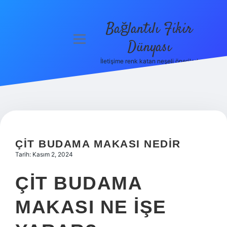
Bağlantılı Fikir
menüyü
Dünyası
aç
İletişime renk katan neşeli öneriler!
Anasayfa
Gizlilik
Politikası
Yasal Uyarı
ÇIT BUDAMA MAKASI NEDIR
Hakkımızda
Tarih: Kasım 2, 2024
ÇIT BUDAMA
MAKASI NE IŞE