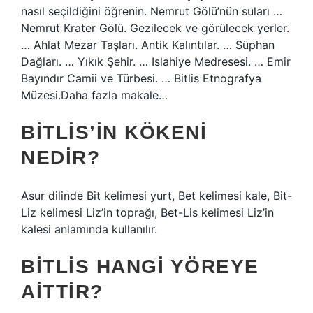
nasıl seçildiğini öğrenin. Nemrut Gölü’nün suları …
Nemrut Krater Gölü. Gezilecek ve görülecek yerler.
… Ahlat Mezar Taşları. Antik Kalıntılar. … Süphan
Dağları. … Yıkık Şehir. … Islahiye Medresesi. … Emir
Bayındır Camii ve Türbesi. … Bitlis Etnografya
Müzesi.Daha fazla makale…
BITLIS’IN KÖKENI
NEDIR?
Asur dilinde Bit kelimesi yurt, Bet kelimesi kale, Bit-
Liz kelimesi Liz’in toprağı, Bet-Lis kelimesi Liz’in
kalesi anlamında kullanılır.
BITLIS HANGI YÖREYE
AITTIR?