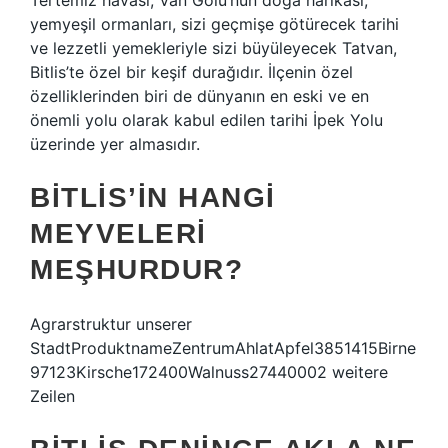
Tertemiz havası, Van Gölü’nün doğa harikası,
yemyeşil ormanları, sizi geçmişe götürecek tarihi
ve lezzetli yemekleriyle sizi büyüleyecek Tatvan,
Bitlis’te özel bir keşif durağıdır. İlçenin özel
özelliklerinden biri de dünyanın en eski ve en
önemli yolu olarak kabul edilen tarihi İpek Yolu
üzerinde yer almasıdır.
BITLIS’IN HANGI
MEYVELERI
MEŞHURDUR?
Agrarstruktur unserer
StadtProduktnameZentrumAhlatApfel3851415Birne
97123Kirsche172400Walnuss27440002 weitere
Zeilen