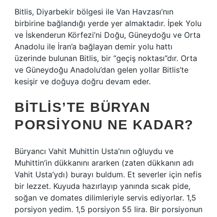
Bitlis, Diyarbekir bölgesi ile Van Havzası’nın
birbirine bağlandığı yerde yer almaktadır. İpek Yolu
ve İskenderun Körfezi’ni Doğu, Güneydoğu ve Orta
Anadolu ile İran’a bağlayan demir yolu hattı
üzerinde bulunan Bitlis, bir “geçiş noktası”dır. Orta
ve Güneydoğu Anadolu’dan gelen yollar Bitlis’te
kesişir ve doğuya doğru devam eder.
BITLIS’TE BÜRYAN
PORSIYONU NE KADAR?
Büryancı Vahit Muhittin Usta’nın oğluydu ve
Muhittin’in dükkanını ararken (zaten dükkanın adı
Vahit Usta’ydı) burayı buldum. Et severler için nefis
bir lezzet. Kuyuda hazırlayıp yanında sıcak pide,
soğan ve domates dilimleriyle servis ediyorlar. 1,5
porsiyon yedim. 1,5 porsiyon 55 lira. Bir porsiyonun