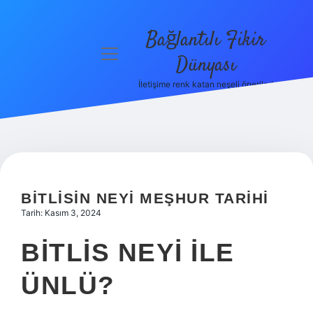
Bağlantılı Fikir
menüyü
Dünyası
aç
İletişime renk katan neşeli öneriler!
Anasayfa
Gizlilik
Politikası
Yasal Uyarı
BITLISIN NEYI MEŞHUR TARIHI
Hakkımızda
Tarih: Kasım 3, 2024
BITLIS NEYI ILE
ÜNLÜ?