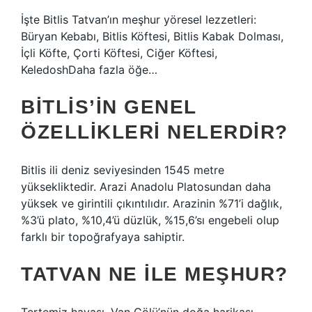
İşte Bitlis Tatvan’ın meşhur yöresel lezzetleri:
Büryan Kebabı, Bitlis Köftesi, Bitlis Kabak Dolması,
İçli Köfte, Çorti Köftesi, Ciğer Köftesi,
KeledoshDaha fazla öğe…
BITLIS’IN GENEL
ÖZELLIKLERI NELERDIR?
Bitlis ili deniz seviyesinden 1545 metre
yüksekliktedir. Arazi Anadolu Platosundan daha
yüksek ve girintili çıkıntılıdır. Arazinin %71’i dağlık,
%3’ü plato, %10,4’ü düzlük, %15,6’sı engebeli olup
farklı bir topoğrafyaya sahiptir.
TATVAN NE ILE MEŞHUR?