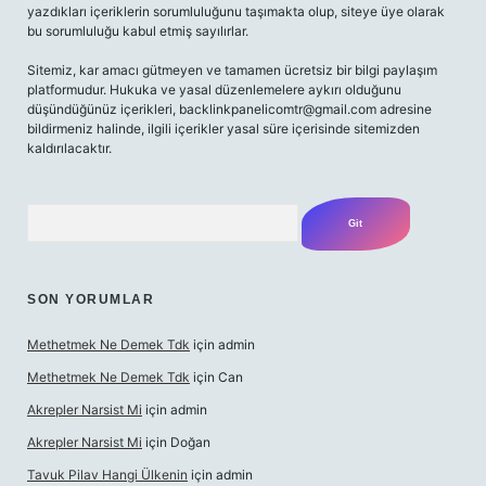
yazdıkları içeriklerin sorumluluğunu taşımakta olup, siteye üye olarak
bu sorumluluğu kabul etmiş sayılırlar.
Sitemiz, kar amacı gütmeyen ve tamamen ücretsiz bir bilgi paylaşım
platformudur. Hukuka ve yasal düzenlemelere aykırı olduğunu
düşündüğünüz içerikleri,
backlinkpanelicomtr@gmail.com
adresine
bildirmeniz halinde, ilgili içerikler yasal süre içerisinde sitemizden
kaldırılacaktır.
Arama
SON YORUMLAR
Methetmek Ne Demek Tdk
için
admin
Methetmek Ne Demek Tdk
için
Can
Akrepler Narsist Mi
için
admin
Akrepler Narsist Mi
için
Doğan
Tavuk Pilav Hangi Ülkenin
için
admin