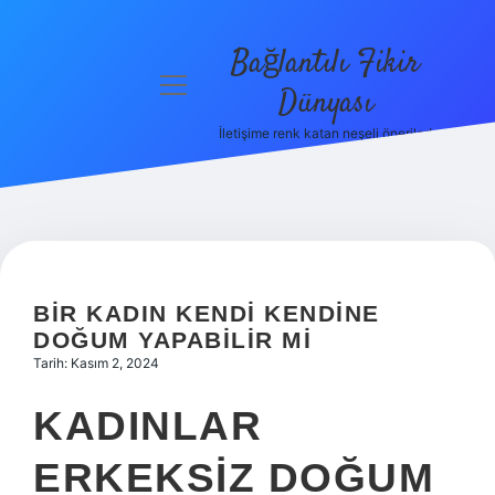
Bağlantılı Fikir
menüyü
Dünyası
aç
İletişime renk katan neşeli öneriler!
Anasayfa
Gizlilik
Politikası
Yasal Uyarı
BIR KADIN KENDI KENDINE
Hakkımızda
DOĞUM YAPABILIR MI
Tarih: Kasım 2, 2024
KADINLAR
ERKEKSIZ DOĞUM