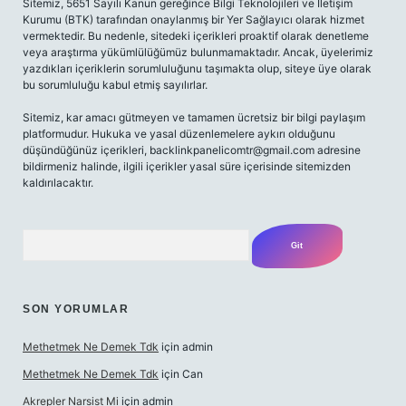
Sitemiz, 5651 Sayılı Kanun gereğince Bilgi Teknolojileri ve İletişim
Kurumu (BTK) tarafından onaylanmış bir Yer Sağlayıcı olarak hizmet
vermektedir. Bu nedenle, sitedeki içerikleri proaktif olarak denetleme
veya araştırma yükümlülüğümüz bulunmamaktadır. Ancak, üyelerimiz
yazdıkları içeriklerin sorumluluğunu taşımakta olup, siteye üye olarak
bu sorumluluğu kabul etmiş sayılırlar.
Sitemiz, kar amacı gütmeyen ve tamamen ücretsiz bir bilgi paylaşım
platformudur. Hukuka ve yasal düzenlemelere aykırı olduğunu
düşündüğünüz içerikleri,
backlinkpanelicomtr@gmail.com
adresine
bildirmeniz halinde, ilgili içerikler yasal süre içerisinde sitemizden
kaldırılacaktır.
Arama
SON YORUMLAR
Methetmek Ne Demek Tdk
için
admin
Methetmek Ne Demek Tdk
için
Can
Akrepler Narsist Mi
için
admin