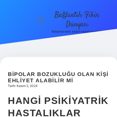
Bağlantılı Fikir
menüyü
Dünyası
aç
İletişime renk katan neşeli öneriler!
Anasayfa
Gizlilik
Politikası
Yasal Uyarı
BIPOLAR BOZUKLUĞU OLAN KIŞI
Hakkımızda
EHLIYET ALABILIR MI
Tarih: Kasım 2, 2024
HANGI PSIKIYATRIK
HASTALIKLAR