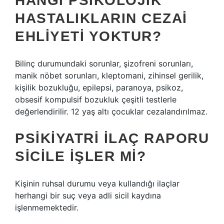
HANGI PSIKOLOJIK
HASTALIKLARIN CEZAI
EHLIYETI YOKTUR?
Bilinç durumundaki sorunlar, şizofreni sorunları,
manik nöbet sorunları, kleptomani, zihinsel gerilik,
kişilik bozukluğu, epilepsi, paranoya, psikoz,
obsesif kompulsif bozukluk çeşitli testlerle
değerlendirilir. 12 yaş altı çocuklar cezalandırılmaz.
PSIKIYATRI ILAÇ RAPORU
SICILE IŞLER MI?
Kişinin ruhsal durumu veya kullandığı ilaçlar
herhangi bir suç veya adli sicil kaydına
işlenmemektedir.