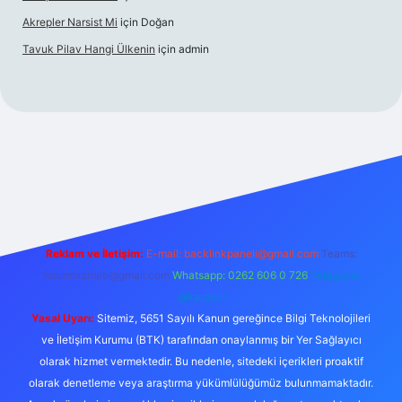
Akrepler Narsist Mi
için
Doğan
Tavuk Pilav Hangi Ülkenin
için
admin
t
Reklam ve İletişim:
E-mail:
backlinkpaneli@gmail.com
Teams:
forumhizmeti@gmail.com
Whatsapp: 0262 606 0 726
Telegram:
@karabul
Yasal Uyarı:
Sitemiz, 5651 Sayılı Kanun gereğince Bilgi Teknolojileri
ve İletişim Kurumu (BTK) tarafından onaylanmış bir Yer Sağlayıcı
olarak hizmet vermektedir. Bu nedenle, sitedeki içerikleri proaktif
olarak denetleme veya araştırma yükümlülüğümüz bulunmamaktadır.