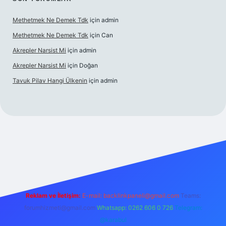
Methetmek Ne Demek Tdk
için
admin
Methetmek Ne Demek Tdk
için
Can
Akrepler Narsist Mi
için
admin
Akrepler Narsist Mi
için
Doğan
Tavuk Pilav Hangi Ülkenin
için
admin
ilbetgir.net
Reklam ve İletişim:
E-mail:
backlinkpaneli@gmail.com
Teams:
forumhizmeti@gmail.com
Whatsapp: 0262 606 0 726
Telegram:
@karabul