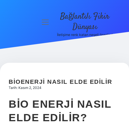
Bağlantılı Fikir
menüyü
Dünyası
aç
İletişime renk katan neşeli öneriler!
Anasayfa
Gizlilik
Politikası
Yasal Uyarı
BIOENERJI NASIL ELDE EDILIR
Hakkımızda
Tarih: Kasım 2, 2024
BIO ENERJI NASIL
ELDE EDILIR?