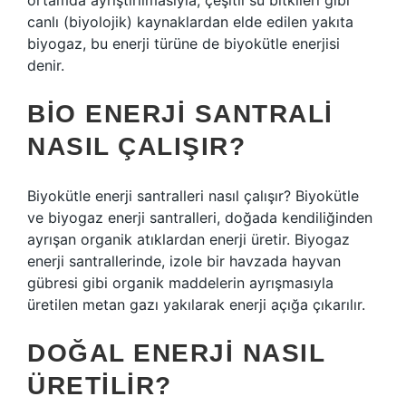
ortamda ayrıştırılmasıyla; çeşitli su bitkileri gibi
canlı (biyolojik) kaynaklardan elde edilen yakıta
biyogaz, bu enerji türüne de biyokütle enerjisi
denir.
BIO ENERJI SANTRALI
NASIL ÇALIŞIR?
Biyokütle enerji santralleri nasıl çalışır? Biyokütle
ve biyogaz enerji santralleri, doğada kendiliğinden
ayrışan organik atıklardan enerji üretir. Biyogaz
enerji santrallerinde, izole bir havzada hayvan
gübresi gibi organik maddelerin ayrışmasıyla
üretilen metan gazı yakılarak enerji açığa çıkarılır.
DOĞAL ENERJI NASIL
ÜRETILIR?