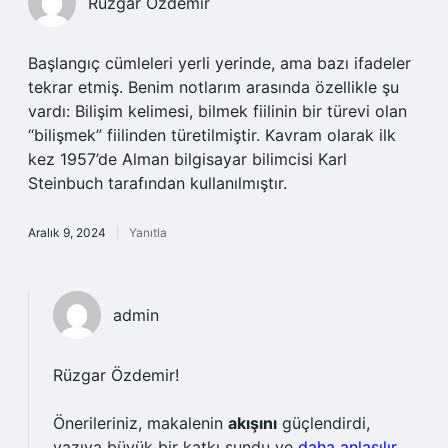
Rüzgar Özdemir
Başlangıç cümleleri yerli yerinde, ama bazı ifadeler
tekrar etmiş. Benim notlarım arasında özellikle şu
vardı: Bilişim kelimesi, bilmek fiilinin bir türevi olan
“bilişmek” fiilinden türetilmiştir. Kavram olarak ilk
kez 1957’de Alman bilgisayar bilimcisi Karl
Steinbuch tarafından kullanılmıştır.
Aralık 9, 2024
Yanıtla
admin
Rüzgar Özdemir!
Önerileriniz, makalenin
akışını
güçlendirdi,
yazıya
büyük bir katkı
sundu ve
daha anlaşılır