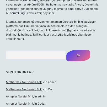
vermektedir. Bu nedenle, sitedeki içerikleri proaktif olarak denetleme
veya araştırma yükümlülüğümüz bulunmamaktadır. Ancak, üyelerimiz
yazdıkları içeriklerin sorumluluğunu taşımakta olup, siteye üye olarak
bu sorumluluğu kabul etmiş sayılırlar.
Sitemiz, kar amacı gütmeyen ve tamamen ücretsiz bir bilgi paylaşım
platformudur. Hukuka ve yasal düzenlemelere aykırı olduğunu
düşündüğünüz içerikleri,
backlinkpanelicomtr@gmail.com
adresine
bildirmeniz halinde, ilgili içerikler yasal süre içerisinde sitemizden
kaldırılacaktır.
Arama
SON YORUMLAR
Methetmek Ne Demek Tdk
için
admin
Methetmek Ne Demek Tdk
için
Can
Akrepler Narsist Mi
için
admin
Akrepler Narsist Mi
için
Doğan