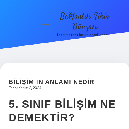
Bağlantılı Fikir
menüyü
Dünyası
aç
İletişime renk katan neşeli öneriler!
Anasayfa
Gizlilik
Politikası
Yasal Uyarı
BILIŞIM IN ANLAMI NEDIR
Hakkımızda
Tarih: Kasım 2, 2024
5. SINIF BILIŞIM NE
DEMEKTIR?