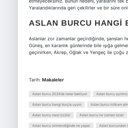
etmeyeceksiniz. Bunun nedeni, yaralarını tek b
Yaralandıklarında geri çekilirler ve bir süre on
ASLAN BURCU HANGI 
Aslanlar zor zamanlar geçirdiğinde, şansları 
Güneş, en karanlık günlerinde bile ışığa gelmel
geçinirken, Akrep, Oğlak ve Yengeç ile çoğu 
Tarih:
Makaleler
Aslan burcu 2024de neler bekliyor
Aslan burcu ayrılın
Aslan burcu hangi burçla uyum
Aslan burcu intikam al
Aslan burcu nasıl üzülür
Aslan burcu ne zaman özler
Aslan burcu sinirlendiğinde ne yapar
Aslan burcundan na