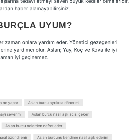
aşlarına tedavi etmeyi seven büyük kediler olmalarıdır.
lardan haber alamayabilirsiniz.
BURÇLA UYUM?
her zaman onlara yardım eder. Yönetici gezegenleri
erine yardımcı olur. Aslan; Yay, Koç ve Kova ile iyi
zaman iyi geçinemez.
ca ne yapar
Aslan burcu ayrılırsa döner mi
mayı sever mi
Aslan burcu nasıl aşk acısı çeker
Aslan burcu nelerden nefret eder
sıl özür dilenir
Aslan burcunu kendime nasıl aşık ederim