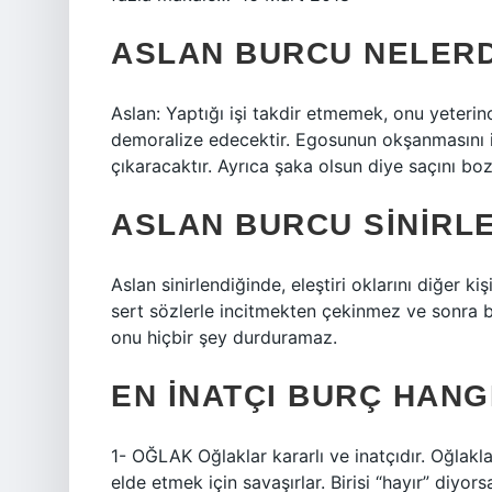
ASLAN BURCU NELER
Aslan: Yaptığı işi takdir etmemek, onu yeter
demoralize edecektir. Egosunun okşanmasını 
çıkaracaktır. Ayrıca şaka olsun diye saçını boza
ASLAN BURCU SINIRL
Aslan sinirlendiğinde, eleştiri oklarını diğer kiş
sert sözlerle incitmekten çekinmez ve sonra 
onu hiçbir şey durduramaz.
EN INATÇI BURÇ HANG
1- OĞLAK Oğlaklar kararlı ve inatçıdır. Oğlakl
elde etmek için savaşırlar. Birisi “hayır” diyor