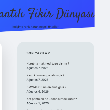
antılı Fikir Dünyası
İletişime renk katan neşeli öneriler!
ilbetgir.net
SIDEBAR
SON YAZILAR
Kurutma makinesi tozu alır mı ?
Ağustos 7, 2026
Kaşmir kumaş pahalı mıdır ?
Ağustos 7, 2026
BMW’de CS ne anlama gelir ?
Ağustos 6, 2026
Kot pantolon ne kadar sürede kurur ?
Ağustos 5, 2026