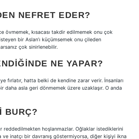
DEN NEFRET EDER?
ince övmemek, kısacası takdir edilmemek onu çok
isteyen bir Aslan’ı küçümsemek onu çileden
rsanız çok sinirlenebilir.
ENDIĞINDE NE YAPAR?
iye fırlatır, hatta belki de kendine zarar verir. İnsanları
bir daha asla geri dönmemek üzere uzaklaşır. O anda
I BURÇ?
ar reddedilmekten hoşlanmazlar. Oğlaklar istediklerini
sa ve inatçı bir davranış göstermiyorsa, diğer kişiyi ikna