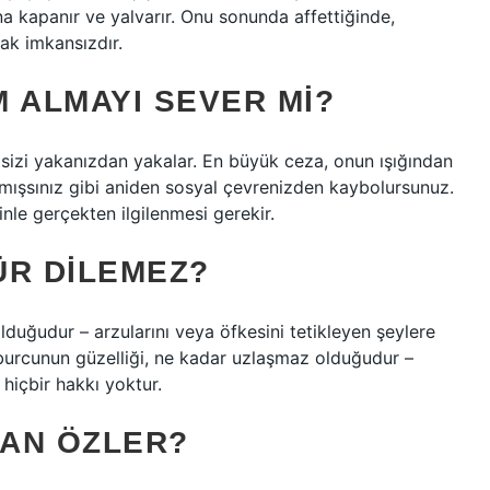
na kapanır ve yalvarır. Onu sonunda affettiğinde,
ak imkansızdır.
 ALMAYI SEVER MI?
 sizi yakanızdan yakalar. En büyük ceza, onun ışığından
mışsınız gibi aniden sosyal çevrenizden kaybolursunuz.
inle gerçekten ilgilenmesi gerekir.
ÜR DILEMEZ?
duğudur – arzularını veya öfkesini tetikleyen şeylere
 burcunun güzelliği, ne kadar uzlaşmaz olduğudur –
 hiçbir hakkı yoktur.
AN ÖZLER?