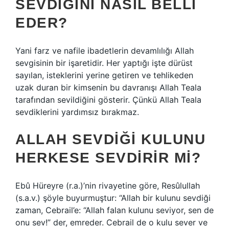
SEVDIĞINI NASIL BELLI
EDER?
Yani farz ve nafile ibadetlerin devamlılığı Allah
sevgisinin bir işaretidir. Her yaptığı işte dürüst
sayılan, isteklerini yerine getiren ve tehlikeden
uzak duran bir kimsenin bu davranışı Allah Teala
tarafından sevildiğini gösterir. Çünkü Allah Teala
sevdiklerini yardımsız bırakmaz.
ALLAH SEVDIĞI KULUNU
HERKESE SEVDIRIR MI?
Ebû Hüreyre (r.a.)’nin rivayetine göre, Resûlullah
(s.a.v.) şöyle buyurmuştur: “Allah bir kulunu sevdiği
zaman, Cebrail’e: “Allah falan kulunu seviyor, sen de
onu sev!” der, emreder. Cebrail de o kulu sever ve