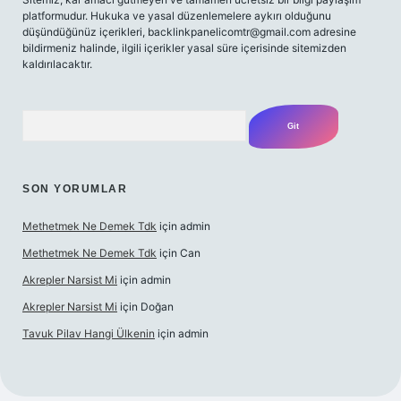
platformudur. Hukuka ve yasal düzenlemelere aykırı olduğunu
düşündüğünüz içerikleri,
backlinkpanelicomtr@gmail.com
adresine
bildirmeniz halinde, ilgili içerikler yasal süre içerisinde sitemizden
kaldırılacaktır.
Arama
SON YORUMLAR
Methetmek Ne Demek Tdk
için
admin
Methetmek Ne Demek Tdk
için
Can
Akrepler Narsist Mi
için
admin
Akrepler Narsist Mi
için
Doğan
Tavuk Pilav Hangi Ülkenin
için
admin