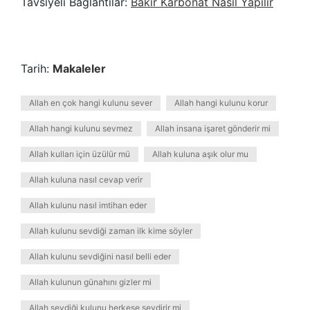
Tavsiyeli Bağlantılar:
Bakır Karbonat Nasıl Yapılır
Tarih:
Makaleler
Allah en çok hangi kulunu sever
Allah hangi kulunu korur
Allah hangi kulunu sevmez
Allah insana işaret gönderir mi
Allah kulları için üzülür mü
Allah kuluna aşık olur mu
Allah kuluna nasıl cevap verir
Allah kulunu nasıl imtihan eder
Allah kulunu sevdiği zaman ilk kime söyler
Allah kulunu sevdiğini nasıl belli eder
Allah kulunun günahını gizler mi
Allah sevdiği kulunu herkese sevdirir mi