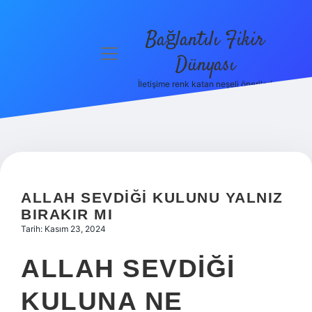
Bağlantılı Fikir
menüyü
Dünyası
aç
İletişime renk katan neşeli öneriler!
Anasayfa
Gizlilik
Politikası
Yasal Uyarı
ALLAH SEVDIĞI KULUNU YALNIZ
Hakkımızda
BIRAKIR MI
Tarih: Kasım 23, 2024
ALLAH SEVDIĞI
KULUNA NE