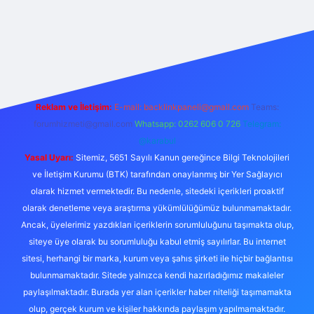
ilbetgir.net
Reklam ve İletişim:
E-mail:
backlinkpaneli@gmail.com
Teams:
forumhizmeti@gmail.com
Whatsapp: 0262 606 0 726
Telegram:
@karabul
Yasal Uyarı:
Sitemiz, 5651 Sayılı Kanun gereğince Bilgi Teknolojileri
ve İletişim Kurumu (BTK) tarafından onaylanmış bir Yer Sağlayıcı
olarak hizmet vermektedir. Bu nedenle, sitedeki içerikleri proaktif
olarak denetleme veya araştırma yükümlülüğümüz bulunmamaktadır.
Ancak, üyelerimiz yazdıkları içeriklerin sorumluluğunu taşımakta olup,
siteye üye olarak bu sorumluluğu kabul etmiş sayılırlar. Bu internet
sitesi, herhangi bir marka, kurum veya şahıs şirketi ile hiçbir bağlantısı
bulunmamaktadır. Sitede yalnızca kendi hazırladığımız makaleler
paylaşılmaktadır. Burada yer alan içerikler haber niteliği taşımamakta
olup, gerçek kurum ve kişiler hakkında paylaşım yapılmamaktadır.