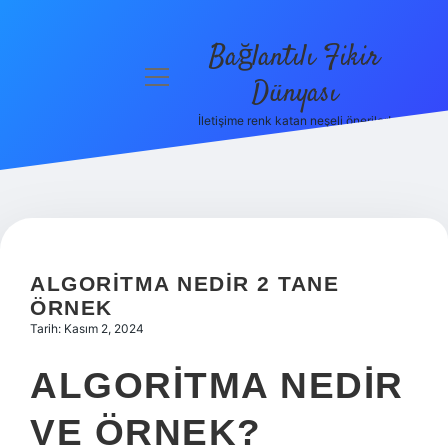
Bağlantılı Fikir
menüyü
Dünyası
aç
İletişime renk katan neşeli öneriler!
Anasayfa
Gizlilik
Politikası
Yasal Uyarı
ALGORITMA NEDIR 2 TANE
Hakkımızda
ÖRNEK
Tarih: Kasım 2, 2024
ALGORITMA NEDIR
VE ÖRNEK?