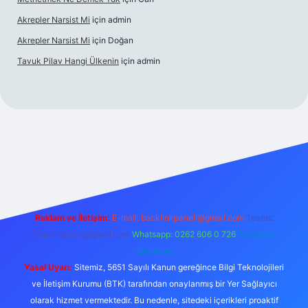
Akrepler Narsist Mi
için
admin
Akrepler Narsist Mi
için
Doğan
Tavuk Pilav Hangi Ülkenin
için
admin
ilbetgir.net
Reklam ve İletişim:
E-mail:
backlinkpaneli@gmail.com
Teams:
forumhizmeti@gmail.com
Whatsapp: 0262 606 0 726
Telegram:
@karabul
Yasal Uyarı:
Sitemiz, 5651 Sayılı Kanun gereğince Bilgi Teknolojileri
ve İletişim Kurumu (BTK) tarafından onaylanmış bir Yer Sağlayıcı
olarak hizmet vermektedir. Bu nedenle, sitedeki içerikleri proaktif