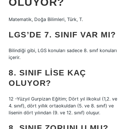
OLUYOR?
Matematik, Doğa Bilimleri, Türk, T.
LGS’DE 7. SINIF VAR MI?
Bilindiği gibi, LGS konuları sadece 8. sınıf konuları
içerir.
8. SINIF LISE KAÇ
OLUYOR?
12 -Yüzyıl Gurpizan Eğitim; Dört yıl ilkokul (1,2. ve
4. sınıf), dört yıllık ortaokuldan (5. ve 8. sınıf) ve
lisenin dört yılından (9. ve 12. sınıf) oluşur.
8. SINIF ZORUNLU MU?