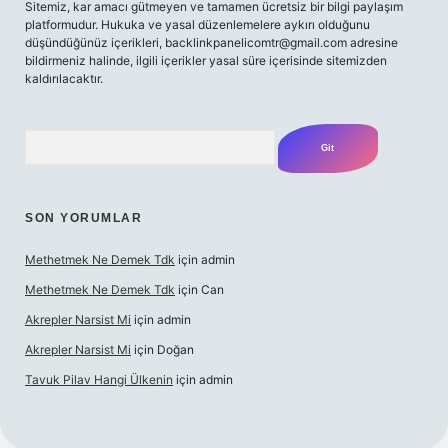
Sitemiz, kar amacı gütmeyen ve tamamen ücretsiz bir bilgi paylaşım
platformudur. Hukuka ve yasal düzenlemelere aykırı olduğunu
düşündüğünüz içerikleri,
backlinkpanelicomtr@gmail.com
adresine
bildirmeniz halinde, ilgili içerikler yasal süre içerisinde sitemizden
kaldırılacaktır.
Arama
SON YORUMLAR
Methetmek Ne Demek Tdk
için
admin
Methetmek Ne Demek Tdk
için
Can
Akrepler Narsist Mi
için
admin
Akrepler Narsist Mi
için
Doğan
Tavuk Pilav Hangi Ülkenin
için
admin