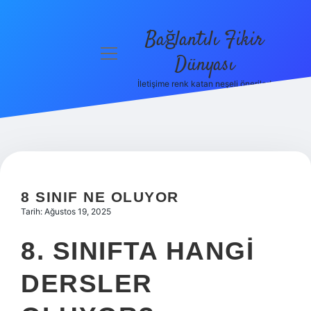
Bağlantılı Fikir
menüyü
Dünyası
aç
İletişime renk katan neşeli öneriler!
Anasayfa
Gizlilik
Politikası
Yasal Uyarı
8 SINIF NE OLUYOR
Hakkımızda
Tarih: Ağustos 19, 2025
8. SINIFTA HANGI
DERSLER