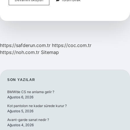
Perde
Ve
Zebra
Perde
Arasındaki
Fark
Nedir
https://safderun.com.tr
https://coc.com.tr
https://noh.com.tr
Sitemap
SIDEBAR
SON YAZILAR
BMW’de CS ne anlama gelir ?
Ağustos 6, 2026
Kot pantolon ne kadar sürede kurur ?
Ağustos 5, 2026
Avant-garde sanat nedir ?
Ağustos 4, 2026