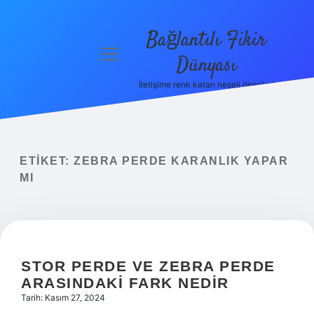
Bağlantılı Fikir
menüyü
Dünyası
aç
İletişime renk katan neşeli öneriler!
Anasayfa
Gizlilik
Politikası
ETIKET:
ZEBRA PERDE KARANLIK YAPAR
Yasal Uyarı
MI
Hakkımızda
STOR PERDE VE ZEBRA PERDE
ARASINDAKI FARK NEDIR
Tarih: Kasım 27, 2024