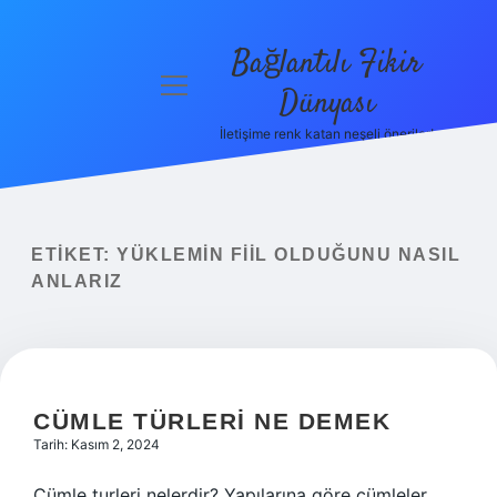
Bağlantılı Fikir
menüyü
Dünyası
aç
İletişime renk katan neşeli öneriler!
Anasayfa
Gizlilik
Politikası
ETIKET:
YÜKLEMIN FIIL OLDUĞUNU NASIL
Yasal Uyarı
ANLARIZ
Hakkımızda
CÜMLE TÜRLERI NE DEMEK
Tarih: Kasım 2, 2024
Cümle turleri nelerdir? Yapılarına göre cümleler