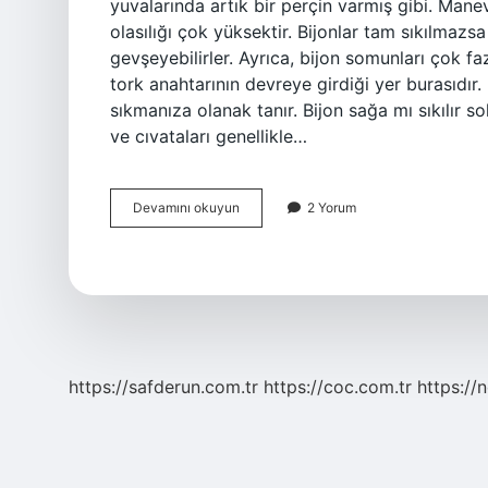
yuvalarında artık bir perçin varmış gibi. Man
olasılığı çok yüksektir. Bijonlar tam sıkılmazs
gevşeyebilirler. Ayrıca, bijon somunları çok fazla
tork anahtarının devreye girdiği yer burasıdır. B
sıkmanıza olanak tanır. Bijon sağa mı sıkılır s
ve cıvataları genellikle…
Araba
Devamını okuyun
2 Yorum
Bijon
Kaç
Torkla
Sıkılır
https://safderun.com.tr
https://coc.com.tr
https://