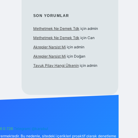
SON YORUMLAR
Methetmek Ne Demek Tdk
için
admin
Methetmek Ne Demek Tdk
için
Can
Akrepler Narsist Mi
için
admin
Akrepler Narsist Mi
için
Doğan
Tavuk Pilav Hangi Ülkenin
için
admin
6 0 726
Telegram: @karabul
ermektedir. Bu nedenle, sitedeki içerikleri proaktif olarak denetleme