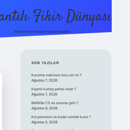
antılı Fikir Dünyası
İletişime renk katan neşeli öneriler!
ilbetgir.net
SIDEBAR
SON YAZILAR
Kurutma makinesi tozu alır mı ?
Ağustos 7, 2026
Kaşmir kumaş pahalı mıdır ?
Ağustos 7, 2026
BMW’de CS ne anlama gelir ?
Ağustos 6, 2026
Kot pantolon ne kadar sürede kurur ?
Ağustos 5, 2026