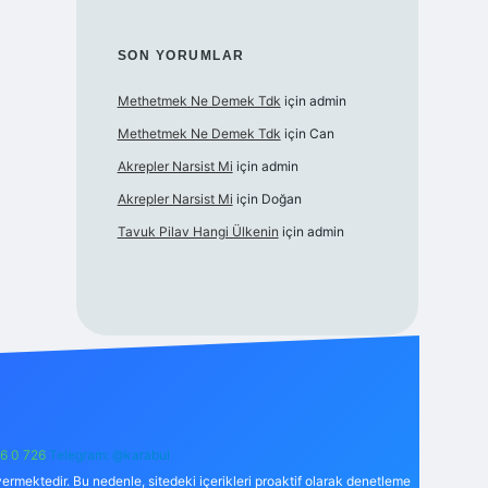
SON YORUMLAR
Methetmek Ne Demek Tdk
için
admin
Methetmek Ne Demek Tdk
için
Can
Akrepler Narsist Mi
için
admin
Akrepler Narsist Mi
için
Doğan
Tavuk Pilav Hangi Ülkenin
için
admin
6 0 726
Telegram: @karabul
ermektedir. Bu nedenle, sitedeki içerikleri proaktif olarak denetleme