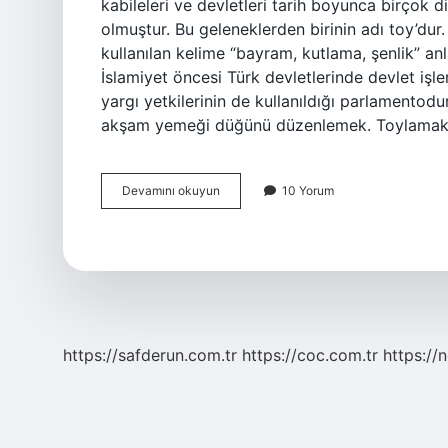
kabileleri ve devletleri tarih boyunca birçok d
olmuştur. Bu geleneklerden birinin adı toy’dur.
kullanılan kelime “bayram, kutlama, şenlik” a
İslamiyet öncesi Türk devletlerinde devlet işl
yargı yetkilerinin de kullanıldığı parlamentodu
akşam yemeği düğünü düzenlemek. Toylama
Toy
Devamını okuyun
10 Yorum
Davranış
Ne
Demek
https://safderun.com.tr
https://coc.com.tr
https://