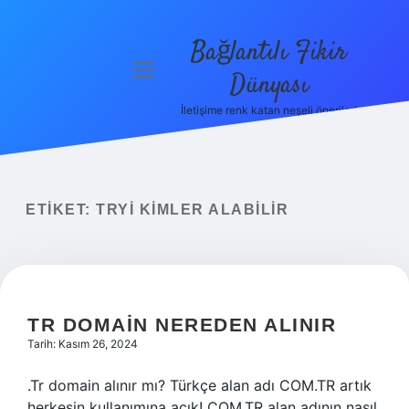
Bağlantılı Fikir
menüyü
Dünyası
aç
İletişime renk katan neşeli öneriler!
Anasayfa
Gizlilik
Politikası
ETIKET:
TRYI KIMLER ALABILIR
Yasal Uyarı
Hakkımızda
TR DOMAIN NEREDEN ALINIR
Tarih: Kasım 26, 2024
.Tr domain alınır mı? Türkçe alan adı COM.TR artık
herkesin kullanımına açık! COM.TR alan adının nasıl