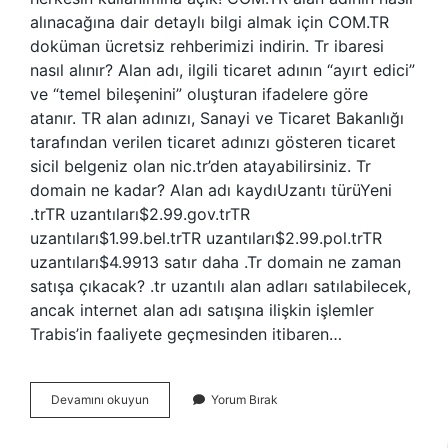
alınacağına dair detaylı bilgi almak için COM.TR
doküman ücretsiz rehberimizi indirin. Tr ibaresi
nasıl alınır? Alan adı, ilgili ticaret adının “ayırt edici”
ve “temel bileşenini” oluşturan ifadelere göre
atanır. TR alan adınızı, Sanayi ve Ticaret Bakanlığı
tarafından verilen ticaret adınızı gösteren ticaret
sicil belgeniz olan nic.tr’den atayabilirsiniz. Tr
domain ne kadar? Alan adı kaydıUzantı türüYeni
.trTR uzantıları$2.99.gov.trTR
uzantıları$1.99.bel.trTR uzantıları$2.99.pol.trTR
uzantıları$4.9913 satır daha .Tr domain ne zaman
satışa çıkacak? .tr uzantılı alan adları satılabilecek,
ancak internet alan adı satışına ilişkin işlemler
Trabis’in faaliyete geçmesinden itibaren…
Tr
Devamını okuyun
Yorum Bırak
Domain
Nereden