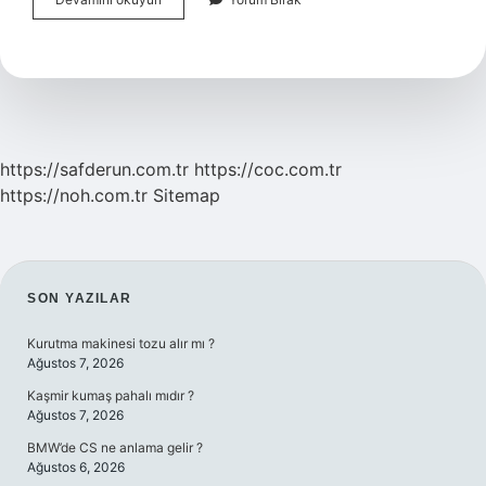
Analizi
Ne
Zaman
Yapılır
https://safderun.com.tr
https://coc.com.tr
https://noh.com.tr
Sitemap
SIDEBAR
SON YAZILAR
Kurutma makinesi tozu alır mı ?
Ağustos 7, 2026
Kaşmir kumaş pahalı mıdır ?
Ağustos 7, 2026
BMW’de CS ne anlama gelir ?
Ağustos 6, 2026