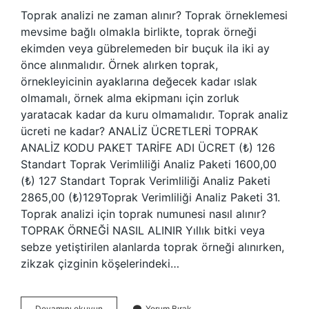
Toprak analizi ne zaman alınır? Toprak örneklemesi
mevsime bağlı olmakla birlikte, toprak örneği
ekimden veya gübrelemeden bir buçuk ila iki ay
önce alınmalıdır. Örnek alırken toprak,
örnekleyicinin ayaklarına değecek kadar ıslak
olmamalı, örnek alma ekipmanı için zorluk
yaratacak kadar da kuru olmamalıdır. Toprak analiz
ücreti ne kadar? ANALİZ ÜCRETLERİ TOPRAK
ANALİZ KODU PAKET TARİFE ADI ÜCRET (₺) 126
Standart Toprak Verimliliği Analiz Paketi 1600,00
(₺) 127 Standart Toprak Verimliliği Analiz Paketi
2865,00 (₺)​​129​Toprak Verimliliği Analiz Paketi 31.
Toprak analizi için toprak numunesi nasıl alınır?
TOPRAK ÖRNEĞİ NASIL ALINIR Yıllık bitki veya
sebze yetiştirilen alanlarda toprak örneği alınırken,
zikzak çizginin köşelerindeki…
Toprak
Devamını okuyun
Yorum Bırak