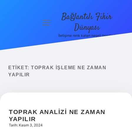
Bağlantılı Fikir
menüyü
Dünyası
aç
İletişime renk katan neşeli öneriler!
Anasayfa
Gizlilik
Politikası
ETIKET:
TOPRAK IŞLEME NE ZAMAN
Yasal Uyarı
YAPILIR
Hakkımızda
TOPRAK ANALIZI NE ZAMAN
YAPILIR
Tarih: Kasım 3, 2024