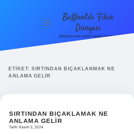
Bağlantılı Fikir
menüyü
Dünyası
aç
İletişime renk katan neşeli öneriler!
Anasayfa
Gizlilik
Politikası
ETIKET:
SIRTINDAN BIÇAKLANMAK NE
Yasal Uyarı
ANLAMA GELIR
Hakkımızda
SIRTINDAN BIÇAKLAMAK NE
ANLAMA GELIR
Tarih: Kasım 3, 2024