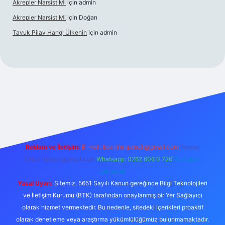
Akrepler Narsist Mi
için
admin
Akrepler Narsist Mi
için
Doğan
Tavuk Pilav Hangi Ülkenin
için
admin
.net
Reklam ve İletişim:
E-mail:
backlinkpaneli@gmail.com
Teams:
forumhizmeti@gmail.com
Whatsapp: 0262 606 0 726
Telegram:
@karabul
Yasal Uyarı:
Sitemiz, 5651 Sayılı Kanun gereğince Bilgi Teknolojileri
ve İletişim Kurumu (BTK) tarafından onaylanmış bir Yer Sağlayıcı
olarak hizmet vermektedir. Bu nedenle, sitedeki içerikleri proaktif
olarak denetleme veya araştırma yükümlülüğümüz bulunmamaktadır.