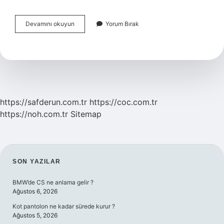
Sırtından
Devamını okuyun
Yorum Bırak
Bıçaklamak
Ne
Anlama
Gelir
https://safderun.com.tr
https://coc.com.tr
https://noh.com.tr
Sitemap
SIDEBAR
SON YAZILAR
BMW’de CS ne anlama gelir ?
Ağustos 6, 2026
Kot pantolon ne kadar sürede kurur ?
Ağustos 5, 2026