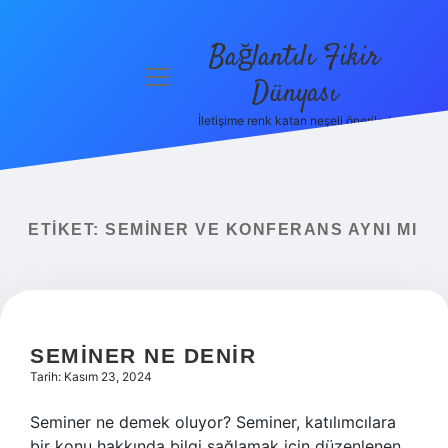
Bağlantılı Fikir
menüyü
Dünyası
aç
İletişime renk katan neşeli öneriler!
Anasayfa
Gizlilik
Politikası
ETIKET:
SEMINER VE KONFERANS AYNI MI
Yasal Uyarı
Hakkımızda
SEMINER NE DENIR
Tarih: Kasım 23, 2024
Seminer ne demek oluyor? Seminer, katılımcılara
bir konu hakkında bilgi sağlamak için düzenlenen