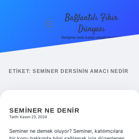
Bağlantılı Fikir
menüyü
Dünyası
aç
İletişime renk katan neşeli öneriler!
Anasayfa
Gizlilik
Politikası
ETIKET:
SEMINER DERSININ AMACI NEDIR
Yasal Uyarı
Hakkımızda
SEMINER NE DENIR
Tarih: Kasım 23, 2024
Seminer ne demek oluyor? Seminer, katılımcılara
bir konu hakkında bilgi sağlamak için düzenlenen