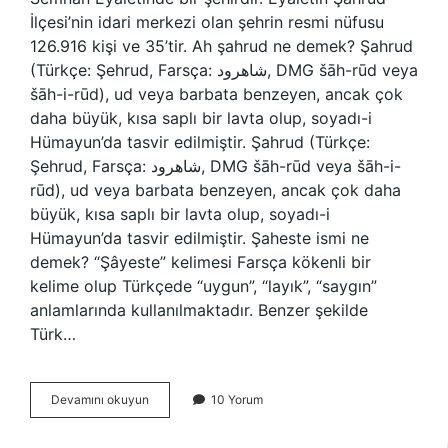
İlçesi’nin idari merkezi olan şehrin resmi nüfusu
126.916 kişi ve 35’tir. Ah şahrud ne demek? Şahrud
(Türkçe: Şehrud, Farsça: شاهرود, DMG šāh-rūd veya
šāh-i-rūd), ud veya barbata benzeyen, ancak çok
daha büyük, kısa saplı bir lavta olup, soyadı-i
Hümayun’da tasvir edilmiştir. Şahrud (Türkçe:
Şehrud, Farsça: شاهرود, DMG šāh-rūd veya šāh-i-
rūd), ud veya barbata benzeyen, ancak çok daha
büyük, kısa saplı bir lavta olup, soyadı-i
Hümayun’da tasvir edilmiştir. Şaheste ismi ne
demek? “Şâyeste” kelimesi Farsça kökenli bir
kelime olup Türkçede “uygun”, “layık”, “saygın”
anlamlarında kullanılmaktadır. Benzer şekilde
Türk…
Seyduna
Devamını okuyun
10 Yorum
Şahrud
Ne