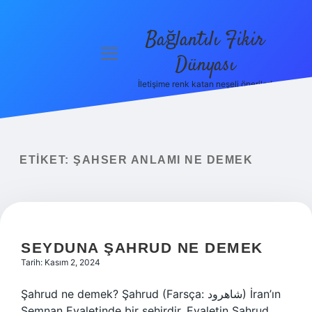
Bağlantılı Fikir
menüyü
Dünyası
aç
İletişime renk katan neşeli öneriler!
Anasayfa
Gizlilik
Politikası
ETIKET:
ŞAHSER ANLAMI NE DEMEK
Yasal Uyarı
Hakkımızda
SEYDUNA ŞAHRUD NE DEMEK
Tarih: Kasım 2, 2024
Şahrud ne demek? Şahrud (Farsça: شاهرود‎) İran’ın
Semnan Eyaletinde bir şehirdir. Eyaletin Şahrud