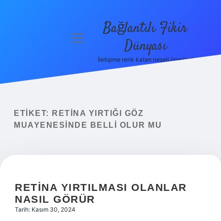
Bağlantılı Fikir
menüyü
Dünyası
aç
İletişime renk katan neşeli öneriler!
Anasayfa
Gizlilik
Politikası
ETIKET:
RETINA YIRTIĞI GÖZ
Yasal Uyarı
MUAYENESINDE BELLI OLUR MU
Hakkımızda
RETINA YIRTILMASI OLANLAR
NASIL GÖRÜR
Tarih: Kasım 30, 2024