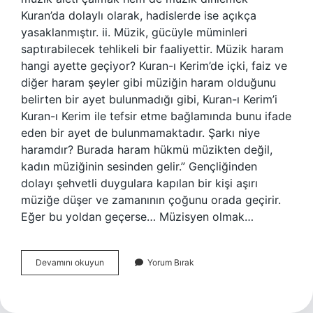
Kuran’da dolaylı olarak, hadislerde ise açıkça
yasaklanmıştır. ii. Müzik, gücüyle müminleri
saptırabilecek tehlikeli bir faaliyettir. Müzik haram
hangi ayette geçiyor? Kuran-ı Kerim’de içki, faiz ve
diğer haram şeyler gibi müziğin haram olduğunu
belirten bir ayet bulunmadığı gibi, Kuran-ı Kerim’i
Kuran-ı Kerim ile tefsir etme bağlamında bunu ifade
eden bir ayet de bulunmamaktadır. Şarkı niye
haramdır? Burada haram hükmü müzikten değil,
kadın müziğinin sesinden gelir.” Gençliğinden
dolayı şehvetli duygulara kapılan bir kişi aşırı
müziğe düşer ve zamanının çoğunu orada geçirir.
Eğer bu yoldan geçerse… Müzisyen olmak…
Müzik
Devamını okuyun
Yorum Bırak
Dinimizde
Haram
Mı