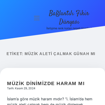
Bağlantılı Fikir
menüyü
Dünyası
aç
İletişime renk katan neşeli öneriler!
Anasayfa
Gizlilik
Politikası
ETIKET:
MÜZIK ALETI ÇALMAK GÜNAH MI
Yasal Uyarı
Hakkımızda
MÜZIK DINIMIZDE HARAM MI
Tarih: Kasım 29, 2024
İslam’a göre müzik haram mıdır? “i. İslam’da hem
müzik aleti çalmak hem de müzik dinlemek