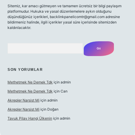
Sitemiz, kar amacı gütmeyen ve tamamen ücretsiz bir bilgi paylaşım
platformudur. Hukuka ve yasal düzenlemelere aykırı olduğunu
düşündüğünüz içerikleri,
backlinkpanelicomtr@gmail.com
adresine
bildirmeniz halinde, ilgili içerikler yasal süre içerisinde sitemizden
kaldırılacaktır.
Arama
SON YORUMLAR
Methetmek Ne Demek Tdk
için
admin
Methetmek Ne Demek Tdk
için
Can
Akrepler Narsist Mi
için
admin
Akrepler Narsist Mi
için
Doğan
Tavuk Pilav Hangi Ülkenin
için
admin