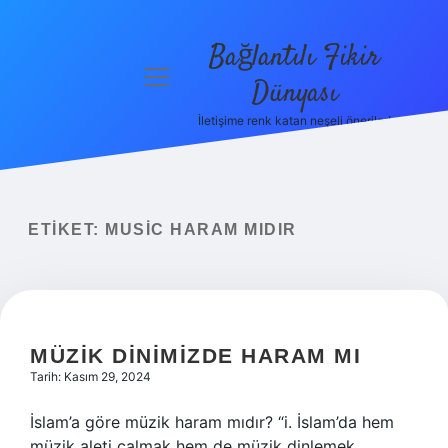
Bağlantılı Fikir
menüyü
Dünyası
aç
İletişime renk katan neşeli öneriler!
Anasayfa
Gizlilik
Politikası
ETIKET:
MUSIC HARAM MIDIR
Yasal Uyarı
Hakkımızda
MÜZIK DINIMIZDE HARAM MI
Tarih: Kasım 29, 2024
İslam’a göre müzik haram mıdır? “i. İslam’da hem
müzik aleti çalmak hem de müzik dinlemek