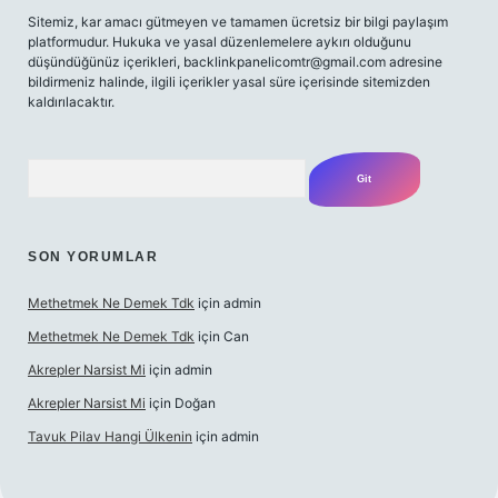
Sitemiz, kar amacı gütmeyen ve tamamen ücretsiz bir bilgi paylaşım
platformudur. Hukuka ve yasal düzenlemelere aykırı olduğunu
düşündüğünüz içerikleri,
backlinkpanelicomtr@gmail.com
adresine
bildirmeniz halinde, ilgili içerikler yasal süre içerisinde sitemizden
kaldırılacaktır.
Arama
SON YORUMLAR
Methetmek Ne Demek Tdk
için
admin
Methetmek Ne Demek Tdk
için
Can
Akrepler Narsist Mi
için
admin
Akrepler Narsist Mi
için
Doğan
Tavuk Pilav Hangi Ülkenin
için
admin