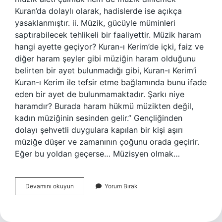
Kuran’da dolaylı olarak, hadislerde ise açıkça
yasaklanmıştır. ii. Müzik, gücüyle müminleri
saptırabilecek tehlikeli bir faaliyettir. Müzik haram
hangi ayette geçiyor? Kuran-ı Kerim’de içki, faiz ve
diğer haram şeyler gibi müziğin haram olduğunu
belirten bir ayet bulunmadığı gibi, Kuran-ı Kerim’i
Kuran-ı Kerim ile tefsir etme bağlamında bunu ifade
eden bir ayet de bulunmamaktadır. Şarkı niye
haramdır? Burada haram hükmü müzikten değil,
kadın müziğinin sesinden gelir.” Gençliğinden
dolayı şehvetli duygulara kapılan bir kişi aşırı
müziğe düşer ve zamanının çoğunu orada geçirir.
Eğer bu yoldan geçerse… Müzisyen olmak…
Müzik
Devamını okuyun
Yorum Bırak
Dinimizde
Haram
Mı