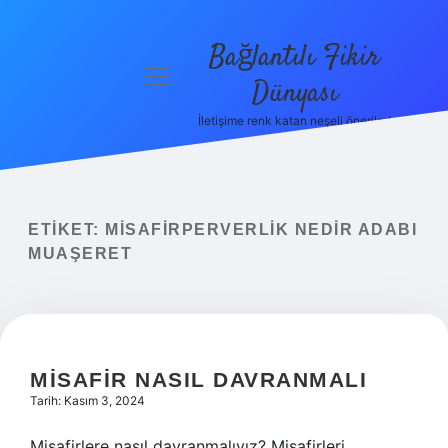
Bağlantılı Fikir
menüyü
Dünyası
aç
İletişime renk katan neşeli öneriler!
Anasayfa
Gizlilik
Politikası
ETIKET:
MISAFIRPERVERLIK NEDIR ADABI
Yasal Uyarı
MUAŞERET
Hakkımızda
MISAFIR NASIL DAVRANMALI
Tarih: Kasım 3, 2024
Misafirlere nasıl davranmalıyız? Misafirleri