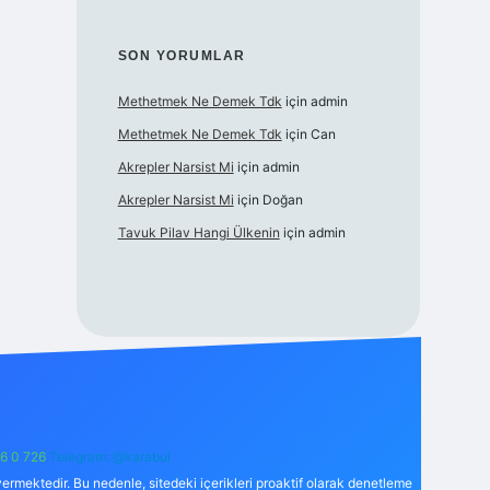
SON YORUMLAR
Methetmek Ne Demek Tdk
için
admin
Methetmek Ne Demek Tdk
için
Can
Akrepler Narsist Mi
için
admin
Akrepler Narsist Mi
için
Doğan
Tavuk Pilav Hangi Ülkenin
için
admin
6 0 726
Telegram: @karabul
ermektedir. Bu nedenle, sitedeki içerikleri proaktif olarak denetleme