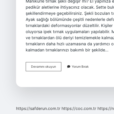
Manikürle tırnak şekli değişir mi? El yapınıza 
pedikür aletlerine ihtiyacınız olacak. Sette bu
şekillendirmeye geçebilirsiniz. Şekli bozulan 
Ayak sağlığı bölümünde çeşitli nedenlerle defo
tırnaklardaki deformasyonlar düzeltilir. Kişile
oluyorsa ipek tırnak uygulamaları yapılabilir.
ve tırnaklardan ölü deriyi temizlemekle kalma
tırnakların daha hızlı uzamasına da yardımcı o
kalmadan tırnaklarınızı bakımlı bir şekilde…
Manikür
Devamını okuyun
Yorum Bırak
Tırnak
Yapısını
Düzeltir
Mi
https://safderun.com.tr
https://coc.com.tr
https://