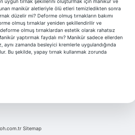
en uygun tırnak şekillerini oluşturmak için manikür ve
lunan manikür aletleriyle ölü etleri temizledikten sonra
tırnak düzelir mi? Deforme olmuş tırnakların bakımı
rme olmuş tırnaklar yeniden şekillendirilir ve
r deforme olmuş tırnaklardan estetik olarak rahatsız
 Manikür yaptırmak faydalı mı? Manikür sadece ellerden
z, aynı zamanda besleyici kremlerle uygulandığında
lur. Bu şekilde, yapay tırnak kullanmak zorunda
noh.com.tr
Sitemap