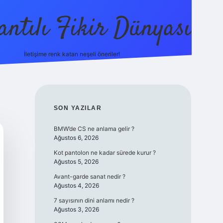
antılı Fikir Dünyası
İletişime renk katan neşeli öneriler!
ilbetgir.net
SIDEBAR
SON YAZILAR
BMW’de CS ne anlama gelir ?
Ağustos 6, 2026
Kot pantolon ne kadar sürede kurur ?
Ağustos 5, 2026
Avant-garde sanat nedir ?
Ağustos 4, 2026
7 sayısının dini anlamı nedir ?
Ağustos 3, 2026