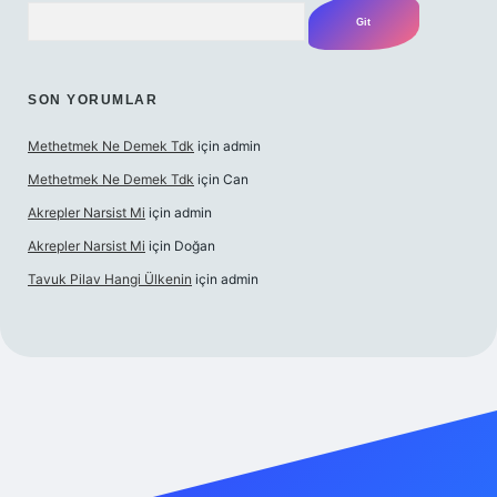
Arama
SON YORUMLAR
Methetmek Ne Demek Tdk
için
admin
Methetmek Ne Demek Tdk
için
Can
Akrepler Narsist Mi
için
admin
Akrepler Narsist Mi
için
Doğan
Tavuk Pilav Hangi Ülkenin
için
admin
et