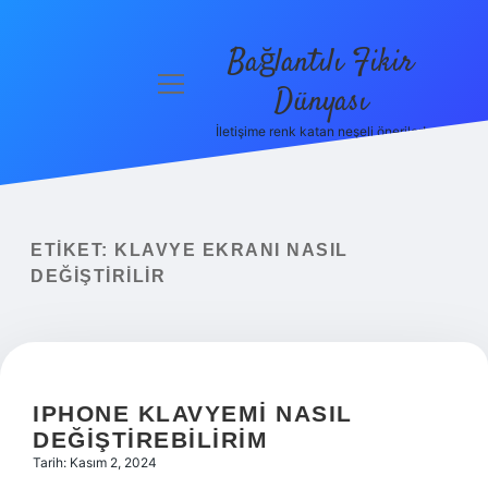
Bağlantılı Fikir
menüyü
Dünyası
aç
İletişime renk katan neşeli öneriler!
Anasayfa
Gizlilik
Politikası
ETIKET:
KLAVYE EKRANI NASIL
Yasal Uyarı
DEĞIŞTIRILIR
Hakkımızda
IPHONE KLAVYEMI NASIL
DEĞIŞTIREBILIRIM
Tarih: Kasım 2, 2024