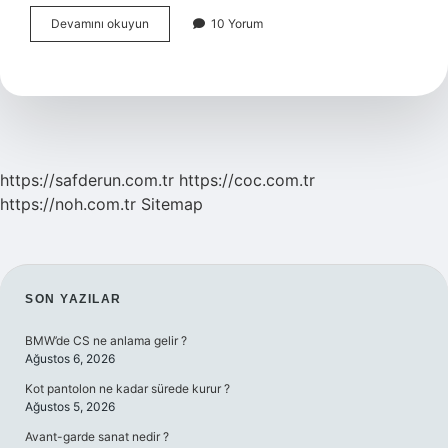
Iphone
Devamını okuyun
10 Yorum
Klavyemi
Nasıl
Değiştirebilirim
https://safderun.com.tr
https://coc.com.tr
https://noh.com.tr
Sitemap
SIDEBAR
SON YAZILAR
BMW’de CS ne anlama gelir ?
Ağustos 6, 2026
Kot pantolon ne kadar sürede kurur ?
Ağustos 5, 2026
Avant-garde sanat nedir ?