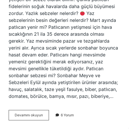
fidelerinin soğuk havalarda daha güçlü büyümesi
zordur. Yazlık sebzeler nelerdir?
Yaz
sebzelerinin besin değerleri nelerdir? Mart ayında
patlıcan yenir mi? Patlıcanın yetişmesi için hava
sıcaklığının 21 ila 35 derece arasında olması
gerekir. Yaz mevsiminde pazar ve tezgahlarda
yerini alır. Ayrıca sıcak yerlerde sonbahar boyunca
hasat devam eder. Patlıcanı hangi mevsimde
yemeniz gerektiğini merak ediyorsanız, yaz
mevsimi genellikle tüketildiği aydır. Patlıcan
sonbahar sebzesi mi? Sonbahar Meyve ve
Sebzeleri Eylül ayında yetiştirilen ürünler arasında;
havuç, salatalık, taze yeşil fasulye, biber, patlıcan,
domates, börülce, bamya, mısır, pazı, biberiye,…
Patlıcan
Devamını okuyun
6 Yorum
Yaz
Sebzesi