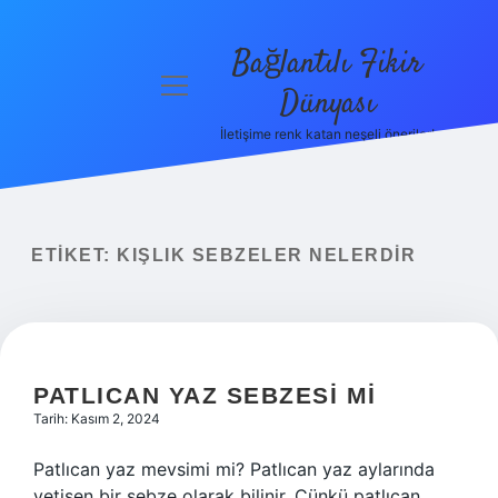
Bağlantılı Fikir
menüyü
Dünyası
aç
İletişime renk katan neşeli öneriler!
Anasayfa
Gizlilik
Politikası
ETIKET:
KIŞLIK SEBZELER NELERDIR
Yasal Uyarı
Hakkımızda
PATLICAN YAZ SEBZESI MI
Tarih: Kasım 2, 2024
Patlıcan yaz mevsimi mi? Patlıcan yaz aylarında
yetişen bir sebze olarak bilinir. Çünkü patlıcan