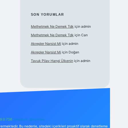
SON YORUMLAR
Methetmek Ne Demek Tdk
için
admin
Methetmek Ne Demek Tdk
için
Can
Akrepler Narsist Mi
için
admin
Akrepler Narsist Mi
için
Doğan
Tavuk Pilav Hangi Ülkenin
için
admin
6 0 726
Telegram: @karabul
ermektedir. Bu nedenle, sitedeki içerikleri proaktif olarak denetleme