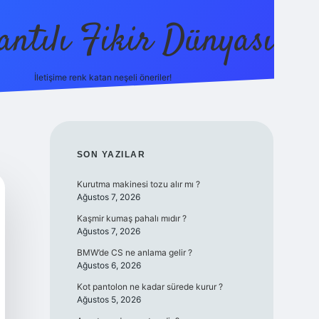
antılı Fikir Dünyası
İletişime renk katan neşeli öneriler!
ilbetgir.net
SIDEBAR
SON YAZILAR
Kurutma makinesi tozu alır mı ?
Ağustos 7, 2026
Kaşmir kumaş pahalı mıdır ?
Ağustos 7, 2026
BMW’de CS ne anlama gelir ?
Ağustos 6, 2026
Kot pantolon ne kadar sürede kurur ?
Ağustos 5, 2026