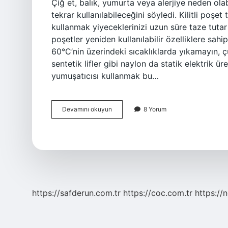
Çiğ et, balık, yumurta veya alerjiye neden ola
tekrar kullanılabileceğini söyledi. Kilitli poşet
kullanmak yiyeceklerinizi uzun süre taze tutar
poşetler yeniden kullanılabilir özelliklere sa
60°C’nin üzerindeki sıcaklıklarda yıkamayın, çü
sentetik lifler gibi naylon da statik elektrik ü
yumuşatıcısı kullanmak bu…
Kilitli
Devamını okuyun
8 Yorum
Poşet
Yıkanır
Mı
https://safderun.com.tr
https://coc.com.tr
https://