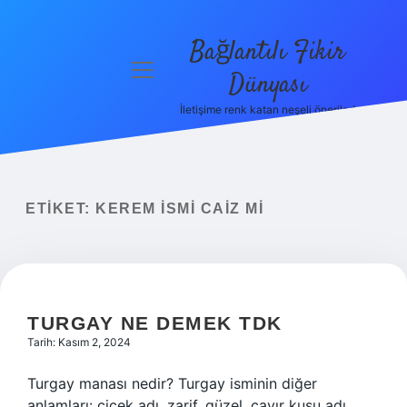
Bağlantılı Fikir
menüyü
Dünyası
aç
İletişime renk katan neşeli öneriler!
Anasayfa
Gizlilik
Politikası
ETIKET:
KEREM ISMI CAIZ MI
Yasal Uyarı
Hakkımızda
TURGAY NE DEMEK TDK
Tarih: Kasım 2, 2024
Turgay manası nedir? Turgay isminin diğer
anlamları: çiçek adı, zarif, güzel, çayır kuşu adı.