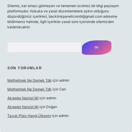
Sitemiz, kar amacı gütmeyen ve tamamen ücretsiz bir bilgi paylaşım
platformudur. Hukuka ve yasal düzenlemelere aykırı olduğunu
düşündüğünüz içerikleri,
backlinkpanelicomtr@gmail.com
adresine
bildirmeniz halinde, ilgili içerikler yasal süre içerisinde sitemizden
kaldırılacaktır.
Arama
SON YORUMLAR
Methetmek Ne Demek Tdk
için
admin
Methetmek Ne Demek Tdk
için
Can
Akrepler Narsist Mi
için
admin
Akrepler Narsist Mi
için
Doğan
Tavuk Pilav Hangi Ülkenin
için
admin