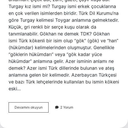
Turgay kız ismi mi? Turgay ismi erkek çocuklarına
en çok verilen isimlerden biridir. Türk Dil Kurumu’na
göre Turgay kelimesi Toygar anlamına gelmektedir.
Küçük, gri renkli bir serçe kuşu olarak da
tanımlanabilir. Gökhan ne demek TDK? Gökhan
ismi Türk kökenli bir isim olup “gök” (gök) ve “han”
(hükümdar) kelimelerinden oluşmuştur. Genellikle
“göklerin hükümdarı” veya “gök kadar yüce
hükümdar” anlamına gelir. Azer isminin anlamı ne
demek? Azer ismi Türk dillerinde bulunan ve ateş
anlamına gelen bir kelimedir. Azerbaycan Türkçesi
ve bazı Türk lehçelerinde kullanılan bu ismin kökeni
eski…
Turgay
Devamını okuyun
2 Yorum
Ne
Demek
Tdk