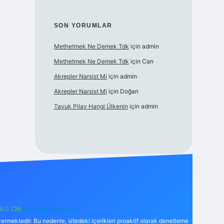
SON YORUMLAR
Methetmek Ne Demek Tdk
için
admin
Methetmek Ne Demek Tdk
için
Can
Akrepler Narsist Mi
için
admin
Akrepler Narsist Mi
için
Doğan
Tavuk Pilav Hangi Ülkenin
için
admin
6 0 726
Telegram: @karabul
ermektedir. Bu nedenle, sitedeki içerikleri proaktif olarak denetleme