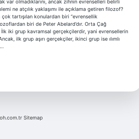
k var olmadıklarını, ancak zihnin evrenselleri belirli
emi ne atçılık yaklaşımı ile açıklama getiren filozof?
çok tartışılan konulardan biri “evrensellik
ilozoflardan biri de Peter Abelard’dır. Orta Çağ
 İlk iki grup kavramsal gerçekçilerdir, yani evrensellerin
cak, ilk grup aşırı gerçekçiler, ikinci grup ise ılımlı
e…
noh.com.tr
Sitemap