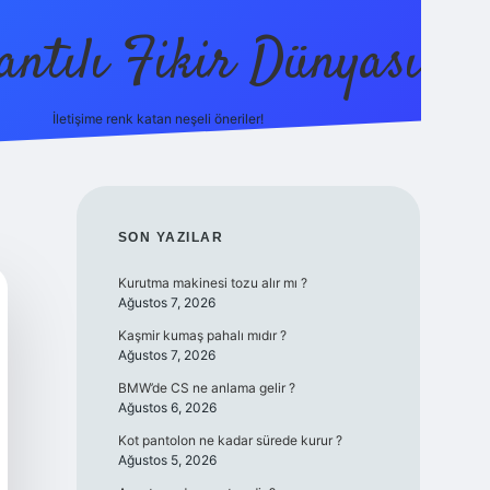
antılı Fikir Dünyası
İletişime renk katan neşeli öneriler!
ilbetgir.net
SIDEBAR
SON YAZILAR
Kurutma makinesi tozu alır mı ?
Ağustos 7, 2026
Kaşmir kumaş pahalı mıdır ?
Ağustos 7, 2026
BMW’de CS ne anlama gelir ?
Ağustos 6, 2026
Kot pantolon ne kadar sürede kurur ?
Ağustos 5, 2026