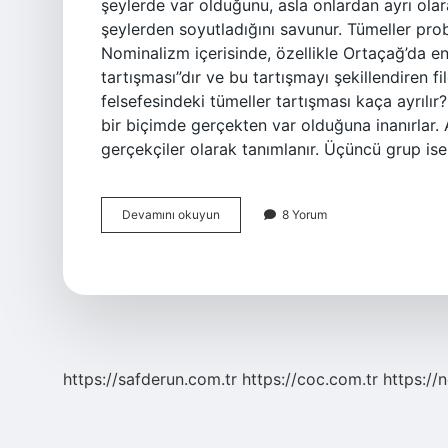
şeylerde var olduğunu, asla onlardan ayrı olara
şeylerden soyutladığını savunur. Tümeller probl
Nominalizm içerisinde, özellikle Ortaçağ’da en 
tartışması”dır ve bu tartışmayı şekillendiren f
felsefesindeki tümeller tartışması kaça ayrılır?
bir biçimde gerçekten var olduğuna inanırlar. An
gerçekçiler olarak tanımlanır. Üçüncü grup is
Tümeller
Devamını okuyun
8 Yorum
Problemi
Hangi
Akım
https://safderun.com.tr
https://coc.com.tr
https://