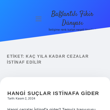
Bağlantılı Fikir
menüyü
Dünyası
aç
İletişime renk katan neşeli öneriler!
Anasayfa
Gizlilik
Politikası
ETIKET:
KAÇ YILA KADAR CEZALAR
Yasal Uyarı
ISTINAF EDILIR
Hakkımızda
HANGI SUÇLAR ISTINAFA GIDER
Tarih: Kasım 2, 2024
Hangi cezalar İstinaf’a gider? Temyiz başvurusu