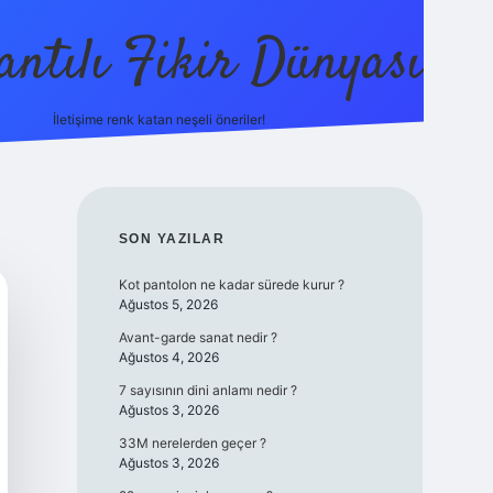
antılı Fikir Dünyası
İletişime renk katan neşeli öneriler!
ilbetgir.net
SIDEBAR
SON YAZILAR
Kot pantolon ne kadar sürede kurur ?
Ağustos 5, 2026
Avant-garde sanat nedir ?
Ağustos 4, 2026
7 sayısının dini anlamı nedir ?
Ağustos 3, 2026
33M nerelerden geçer ?
Ağustos 3, 2026