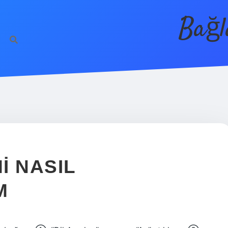
Bağl
I NASIL
M