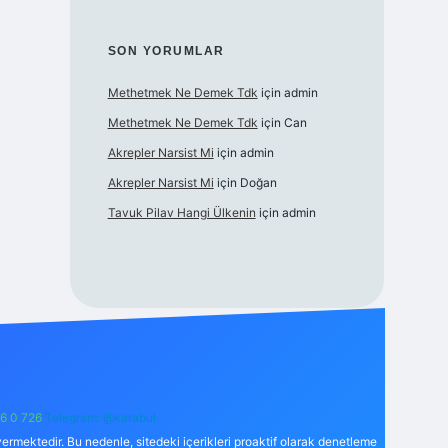
SON YORUMLAR
Methetmek Ne Demek Tdk
için
admin
Methetmek Ne Demek Tdk
için
Can
Akrepler Narsist Mi
için
admin
Akrepler Narsist Mi
için
Doğan
Tavuk Pilav Hangi Ülkenin
için
admin
6 0 726
Telegram: @karabul
ermektedir. Bu nedenle, sitedeki içerikleri proaktif olarak denetleme