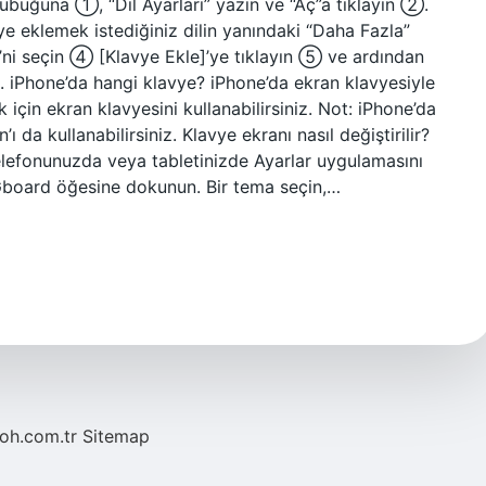
çubuğuna ①, “Dil Ayarları” yazın ve “Aç”a tıklayın ②.
vye eklemek istediğiniz dilin yanındaki “Daha Fazla”
’ni seçin ④ [Klavye Ekle]’ye tıklayın ⑤ ve ardından
. iPhone’da hangi klavye? iPhone’da ekran klavyesiyle
çin ekran klavyesini kullanabilirsiniz. Not: iPhone’da
da kullanabilirsiniz. Klavye ekranı nasıl değiştirilir?
elefonunuzda veya tabletinizde Ayarlar uygulamasını
 Gboard öğesine dokunun. Bir tema seçin,…
noh.com.tr
Sitemap