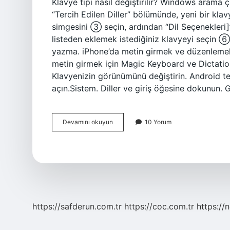
Klavye tipi nasıl değiştirilir? Windows arama 
“Tercih Edilen Diller” bölümünde, yeni bir kla
simgesini ③ seçin, ardından “Dil Seçenekleri]
listeden eklemek istediğiniz klavyeyi seçin ⑥
yazma. iPhone’da metin girmek ve düzenlemek i
metin girmek için Magic Keyboard ve Dictation’ı 
Klavyenizin görünümünü değiştirin. Android t
açın.Sistem. Diller ve giriş öğesine dokunun.
Iphone
Devamını okuyun
10 Yorum
Klavyemi
Nasıl
Değiştirebilirim
https://safderun.com.tr
https://coc.com.tr
https://